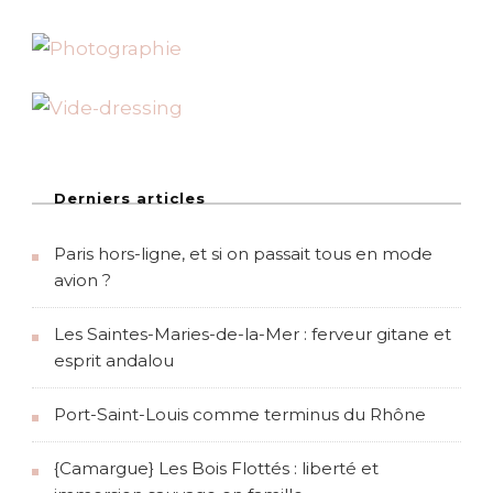
e
T
h
e
s
s
a
l
o
n
Derniers articles
i
q
Paris hors-ligne, et si on passait tous en mode
u
e
avion ?
Les Saintes-Maries-de-la-Mer : ferveur gitane et
esprit andalou
Port-Saint-Louis comme terminus du Rhône
{Camargue} Les Bois Flottés : liberté et