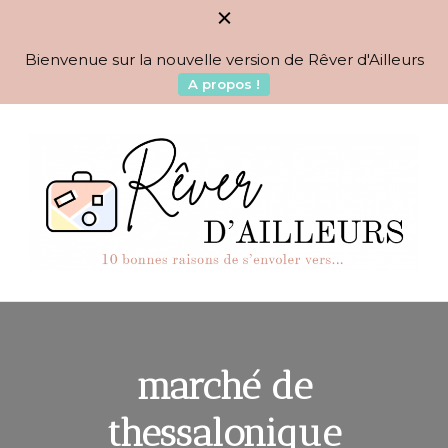
Bienvenue sur la nouvelle version de Rêver d'Ailleurs
A propos !
BLOG VOYAGES DEPUIS 2010
Rêver d'Ailleurs – 10
raisons de s'envoler vers…
marché de
thessalonique