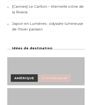
{Cannes} Le Carlton – éternelle icône de
la Riviera
Japon en Lumières : odyssée lumineuse
de l’hiver parisien
Idées de destination
AMÉRIQUE
9 articles posted