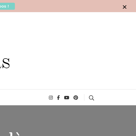
os !
Search