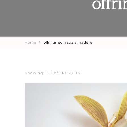
offr
Home
offrir un soin spa à madère
Showing: 1 - 1 of 1 RESULTS