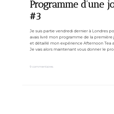
Programme d’une jo
#3
Je suis partie vendredi dernier à Londres po
avais livré mon programme de la première 
et détaillé mon expérience Afternoon Tea a
Je vais alors maintenant vous donner le pr
s
9 commentaires
u
r
P
r
o
g
r
a
m
m