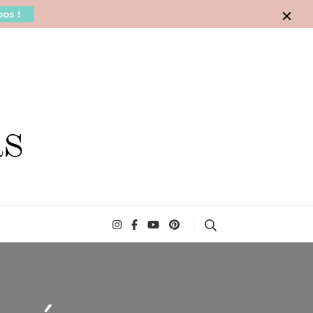
os !
Search