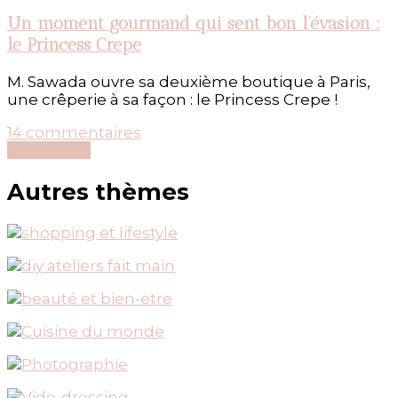
Miss
Ko
Un moment gourmand qui sent bon l’évasion :
by
le Princess Crepe
Starck
M. Sawada ouvre sa deuxième boutique à Paris,
une crêperie à sa façon : le Princess Crepe !
sur
14 commentaires
Un
Découvrir...
moment
gourmand
Autres thèmes
qui
sent
bon
l’évasion
:
le
Princess
Crepe