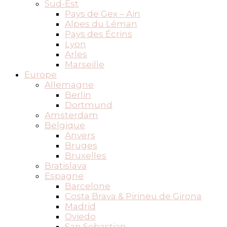
Sud-Est
Pays de Gex – Ain
Alpes du Léman
Pays des Écrins
Lyon
Arles
Marseille
Europe
Allemagne
Berlin
Dortmund
Amsterdam
Belgique
Anvers
Bruges
Bruxelles
Bratislava
Espagne
Barcelone
Costa Brava & Pirineu de Girona
Madrid
Oviedo
San Sebastian