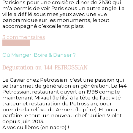
Parisiens pour une croisière-diner de 2h30 qui
m’a permis de voir Paris sous un autre angle. La
ville a défilé sous mes yeux avec une vue
panoramique sur les monuments, le tout
accompagné d’excellents plats.
sur
3 commentaires
Une
Découvrir...
croisère-
dîner
Où Manger, Boire & Danser ?
avec
Bateaux
Dégustation au 144 PETROSSIAN
Parisiens
Le Caviar chez Petrossian, c’est une passion qui
se transmet de génération en génération. Le 144
Petrossian, restaurant ouvert en 1998 compte
maintenant Mikael (le fils) à la tête de l’activité
traiteur et restauration de Petrossian, pour
prendre la relève de Armen (le père). Et pour
parfaire le tout, un nouveau chef : Julien Violet
depuis juin 2013.
A vos cuillères (en nacre) !