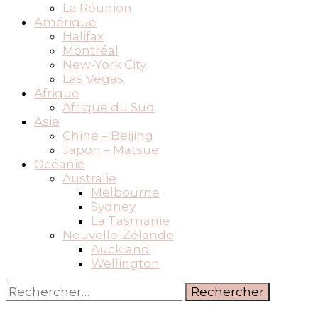
La Réunion
Amérique
Halifax
Montréal
New-York City
Las Vegas
Afrique
Afrique du Sud
Asie
Chine – Beijing
Japon – Matsue
Océanie
Australie
Melbourne
Sydney
La Tasmanie
Nouvelle-Zélande
Auckland
Wellington
Rechercher :