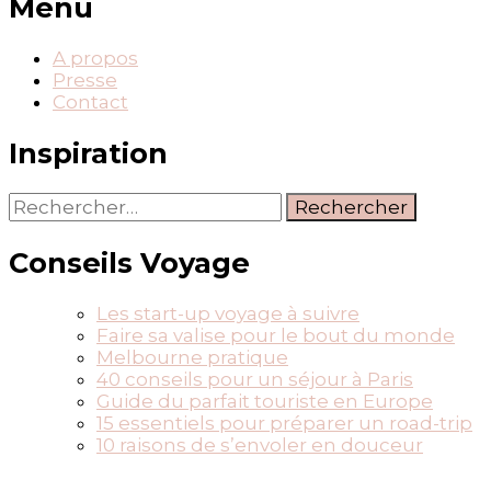
Menu
A propos
Presse
Contact
Inspiration
Rechercher :
Conseils Voyage
Les start-up voyage à suivre
Faire sa valise pour le bout du monde
Melbourne pratique
40 conseils pour un séjour à Paris
Guide du parfait touriste en Europe
15 essentiels pour préparer un road-trip
10 raisons de s’envoler en douceur