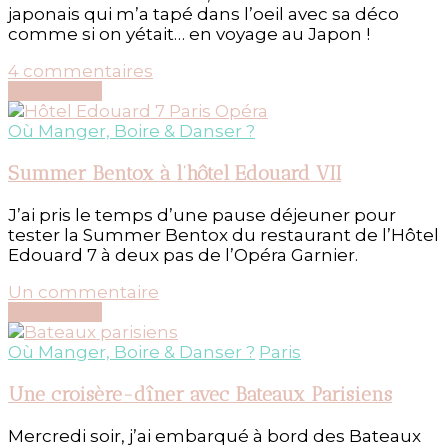
japonais qui m’a tapé dans l’oeil avec sa déco
comme si on yétait… en voyage au Japon !
sur
4 commentaires
Déjeuner
Découvrir...
comme
au
Où Manger, Boire & Danser ?
Japon,
chez
Summer Bentox à l’hôtel Edouard VII
KoKo
J’ai pris le temps d’une pause déjeuner pour
tester la Summer Bentox du restaurant de l’Hôtel
Edouard 7 à deux pas de l’Opéra Garnier.
sur
Un commentaire
Summer
Découvrir...
Bentox
à
Où Manger, Boire & Danser ?
Paris
l’hôtel
Edouard
Une croisère-dîner avec Bateaux Parisiens
VII
Mercredi soir, j’ai embarqué à bord des Bateaux