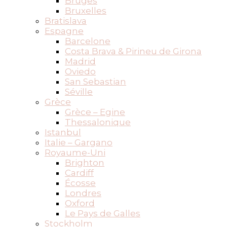
Bruges
Bruxelles
Bratislava
Espagne
Barcelone
Costa Brava & Pirineu de Girona
Madrid
Oviedo
San Sebastian
Séville
Grèce
Grèce – Egine
Thessalonique
Istanbul
Italie – Gargano
Royaume-Uni
Brighton
Cardiff
Écosse
Londres
Oxford
Le Pays de Galles
Stockholm