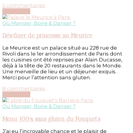
sur
5 commentaires
Dégustation
Découvrir...
au
144
Où Manger, Boire & Danser ?
PETROSSIAN
Déjeûner de princesse au Meurice
Le Meurice est un palace situé au 228 rue de
Rivoli dans le 1er arrondissement de Paris dont
les cuisines ont été reprises par Alain Ducasse,
déjà à la tête de 20 restaurants dans le Monde.
Une merveille de lieu et un déjeuner exquis.
Merci pour l’attention sans gluten.
sur
8 commentaires
Déjeûner
Découvrir...
de
princesse
Où Manger, Boire & Danser ?
au
Meurice
Menu 100% sans gluten du Fouquet’s
J’ai eu l’incroyable chance et le plaisir de