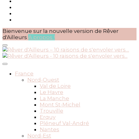
Bienvenue sur la nouvelle version de Rêver
d'Ailleurs
A propos !
BLOG VOYAGES DEPUIS 2010
Rêver d'Ailleurs – 10 raisons
France
Nord-Ouest
de s'envoler vers…
Val de Loire
Le Havre
La Manche
Mont St-Michel
Trouville
Erquy
Pléneuf Val-André
Nantes
Nord-Est