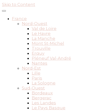
Skip to Content
France
Nord-Ouest
Val de Loire
Le Havre
La Manche
Mont St-Michel
Trouville
Erquy
Pléneuf Val-André
Nantes
Nord-Est
Lille
Paris
La Sologne
Sud-Ouest
Bordeaux
Bergerac
Les Landes
Le Pays Basque