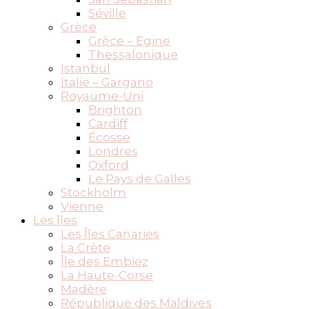
Séville
Grèce
Grèce – Egine
Thessalonique
Istanbul
Italie – Gargano
Royaume-Uni
Brighton
Cardiff
Écosse
Londres
Oxford
Le Pays de Galles
Stockholm
Vienne
Les îles
Les Îles Canaries
La Crète
Île des Embiez
La Haute-Corse
Madère
République des Maldives