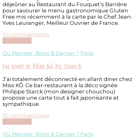
déjeûner au Restaurant du Fouquet’s Barrière
pour savourer le menu gastronomique Gluten
Free mis récemment à la carte par le Chef Jean-
Yves Leuranger, Meilleur Ouvrier de France.
sur
10 commentaires
Menu
Découvrir...
10010
sans
Où Manger, Boire & Danser ?
Paris
gluten
du
J’ai testé le Miss Ko by Starck
Fouquet’s
J’ai totalement déconnecté en allant diner chez
Miss KÔ. Ce bar-restaurant à la déco signée
Philippe Starck (mon designer chouchou)
propose une carte tout à fait japonisante et
sympathique.
sur
10 commentaires
J’ai
Découvrir...
testé
le
Où Manger, Boire & Danser ?
Paris