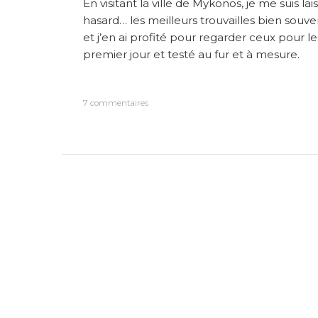
En visitant la ville de Mykonos, je me suis lai
hasard… les meilleurs trouvailles bien souve
et j’en ai profité pour regarder ceux pour lesq
premier jour et testé au fur et à mesure.
s
7 commentaires
u
r
B
o
n
n
e
s
a
d
r
e
s
s
e
s