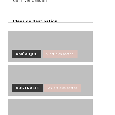
de l’hiver parisien
Idées de destination
AMÉRIQUE
9 articles posted
AUSTRALIE
24 articles posted