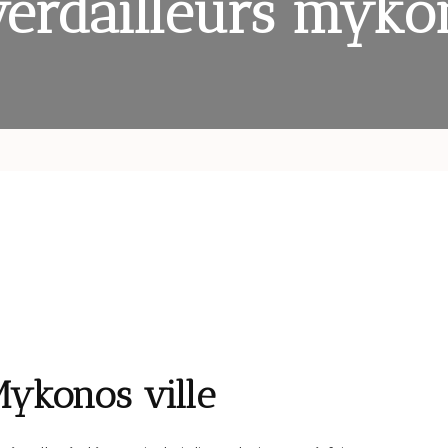
verdailleurs myko
Mykonos ville