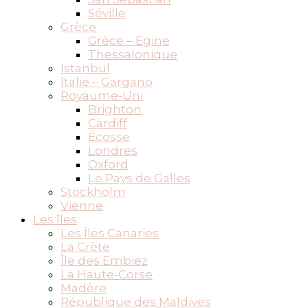
Séville
Grèce
Grèce – Egine
Thessalonique
Istanbul
Italie – Gargano
Royaume-Uni
Brighton
Cardiff
Écosse
Londres
Oxford
Le Pays de Galles
Stockholm
Vienne
Les îles
Les Îles Canaries
La Crète
Île des Embiez
La Haute-Corse
Madère
République des Maldives