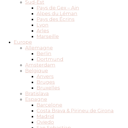
Sud-Est
Pays de Gex – Ain
Alpes du Léman
Pays des Écrins
Lyon
Arles
Marseille
Europe
Allemagne
Berlin
Dortmund
Amsterdam
Belgique
Anvers
Bruges
Bruxelles
Bratislava
Espagne
Barcelone
Costa Brava & Pirineu de Girona
Madrid
Oviedo
San Sebastian