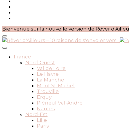
Bienvenue sur la nouvelle version de Rêver d'Ailleu
BLOG VOYAGES DEPUIS 2010
Rêver d'Ailleurs – 10 raisons
France
Nord-Ouest
Val de Loire
Le Havre
La Manche
Mont St-Michel
Trouville
Erquy
Pléneuf Val-André
Nantes
Nord-Est
Lille
Paris