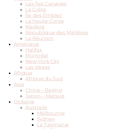
Les Îles Canaries
La Crète
Île des Embiez
La Haute-Corse
Madère
République des Maldives
La Réunion
Amérique
Halifax
Montréal
New-York City
Las Vegas
Afrique
Afrique du Sud
Asie
Chine – Beijing
Japon – Matsue
Océanie
Australie
Melbourne
Sydney
La Tasmanie