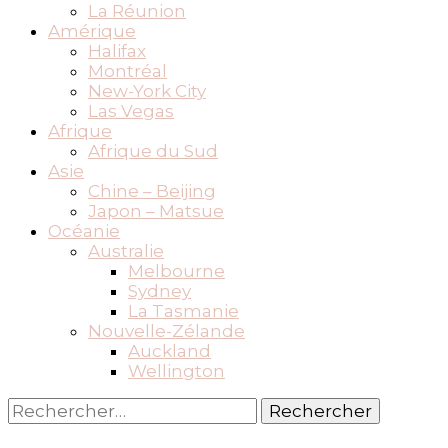
La Réunion
Amérique
Halifax
Montréal
New-York City
Las Vegas
Afrique
Afrique du Sud
Asie
Chine – Beijing
Japon – Matsue
Océanie
Australie
Melbourne
Sydney
La Tasmanie
Nouvelle-Zélande
Auckland
Wellington
Rechercher :