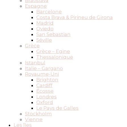
Bratislava
Espagne
Barcelone
Costa Brava & Pirineu de Girona
Madrid
Oviedo
San Sebastian
Séville
Grèce
Grèce – Egine
Thessalonique
Istanbul
Italie – Gargano
Royaume-Uni
Brighton
Cardiff
Écosse
Londres
Oxford
Le Pays de Galles
Stockholm
Vienne
Les îles