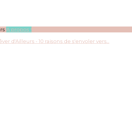
rs
A propos !
 de s'envoler vers…