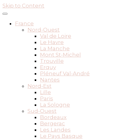
Skip to Content
France
Nord-Ouest
Val de Loire
Le Havre
La Manche
Mont St-Michel
Trouville
Erquy
Pléneuf Val-André
Nantes
Nord-Est
Lille
Paris
La Sologne
Sud-Ouest
Bordeaux
Bergerac
Les Landes
Le Pays Basque