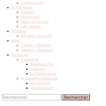
La Réunion
Amérique
Halifax
Montréal
New-York City
Las Vegas
Afrique
Afrique du Sud
Asie
Chine – Beijing
Japon – Matsue
Océanie
Australie
Melbourne
Sydney
La Tasmanie
Nouvelle-Zélande
Auckland
Wellington
Rechercher :