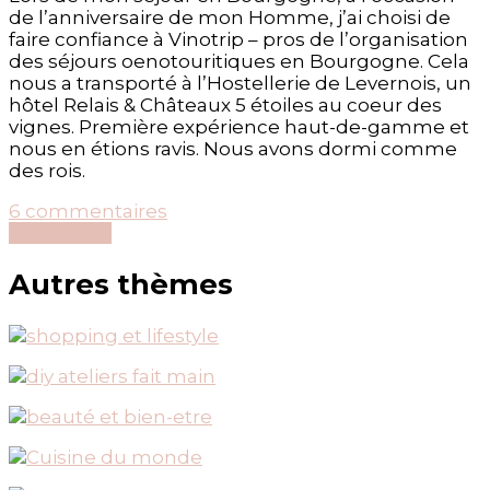
de l’anniversaire de mon Homme, j’ai choisi de
faire confiance à Vinotrip – pros de l’organisation
des séjours oenotouritiques en Bourgogne. Cela
nous a transporté à l’Hostellerie de Levernois, un
hôtel Relais & Châteaux 5 étoiles au coeur des
vignes. Première expérience haut-de-gamme et
nous en étions ravis. Nous avons dormi comme
des rois.
sur
6 commentaires
{Bourgogne}
Découvrir...
Ma
1ère
Autres thèmes
nuit
en
Relais
&
Châteaux