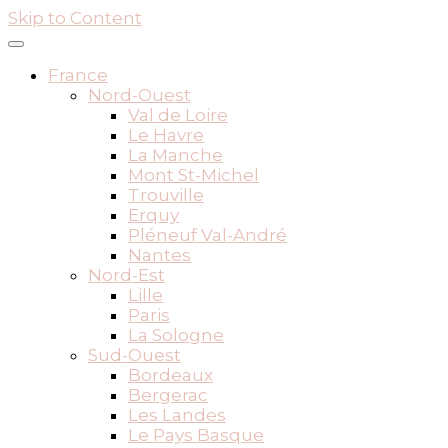
Skip to Content
France
Nord-Ouest
Val de Loire
Le Havre
La Manche
Mont St-Michel
Trouville
Erquy
Pléneuf Val-André
Nantes
Nord-Est
Lille
Paris
La Sologne
Sud-Ouest
Bordeaux
Bergerac
Les Landes
Le Pays Basque