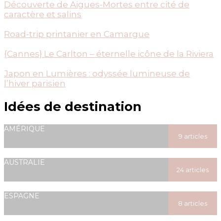
Découverte de Aigues-Mortes entre cité de
caractère et salins
Road-trip printanier en Camargue
{Cannes} Le Carlton – éternelle icône de la Riviera
Japon en Lumières : odyssée lumineuse de
l’hiver parisien
Idées de destination
AMÉRIQUE
9 articles
posted
AUSTRALIE
24 articles
posted
ESPAGNE
8 articles