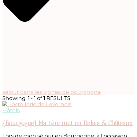
séjour dans les vignes de bourgogne
Showing: 1 - 1 of 1 RESULTS
Hôtels
{Bourgogne} Ma 1ère nuit en Relais & Châteaux
Lors de mon séjour en Bourgogne, à l’occasion