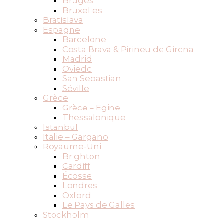
Bruges
Bruxelles
Bratislava
Espagne
Barcelone
Costa Brava & Pirineu de Girona
Madrid
Oviedo
San Sebastian
Séville
Grèce
Grèce – Egine
Thessalonique
Istanbul
Italie – Gargano
Royaume-Uni
Brighton
Cardiff
Écosse
Londres
Oxford
Le Pays de Galles
Stockholm