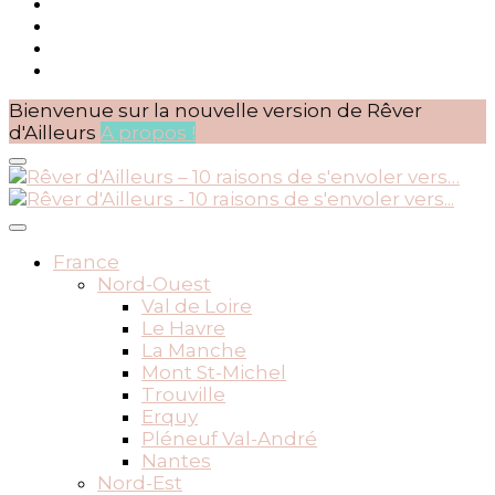
Bienvenue sur la nouvelle version de Rêver
d'Ailleurs
A propos !
BLOG VOYAGES DEPUIS 2010
Rêver d'Ailleurs – 10 raisons
France
Nord-Ouest
de s'envoler vers…
Val de Loire
Le Havre
La Manche
Mont St-Michel
Trouville
Erquy
Pléneuf Val-André
Nantes
Nord-Est