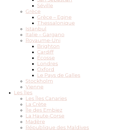
Séville
Grèce
Grèce – Egine
Thessalonique
Istanbul
Italie – Gargano
Royaume-Uni
Brighton
Cardiff
Écosse
Londres
Oxford
Le Pays de Galles
Stockholm
Vienne
Les îles
Les Îles Canaries
La Crète
Île des Embiez
La Haute-Corse
Madère
République des Maldives