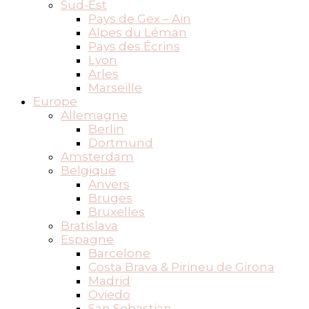
Sud-Est
Pays de Gex – Ain
Alpes du Léman
Pays des Écrins
Lyon
Arles
Marseille
Europe
Allemagne
Berlin
Dortmund
Amsterdam
Belgique
Anvers
Bruges
Bruxelles
Bratislava
Espagne
Barcelone
Costa Brava & Pirineu de Girona
Madrid
Oviedo
San Sebastian