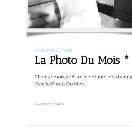
LA PHOTO DU MOIS
La Photo Du Mois * 
Chaque mois, le 15, midi pétante, des blog
c’est la Photo Du Mois !
s
20 commentaires
u
r
L
a
P