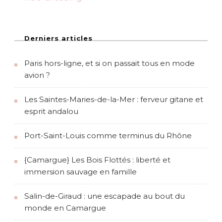
B
o
u
r
g
Derniers articles
o
g
Paris hors-ligne, et si on passait tous en mode
n
e
avion ?
Les Saintes-Maries-de-la-Mer : ferveur gitane et
esprit andalou
Port-Saint-Louis comme terminus du Rhône
{Camargue} Les Bois Flottés : liberté et
immersion sauvage en famille
Salin-de-Giraud : une escapade au bout du
monde en Camargue