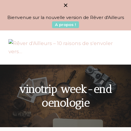
Bienvenue sur la nouvelle version de Rêver d'Ailleurs
A propos !
BLOG VOYAGES DEPUIS 2010
Rêver d'Ailleurs – 10
raisons de s'envoler vers…
vinotrip week-end
oenologie