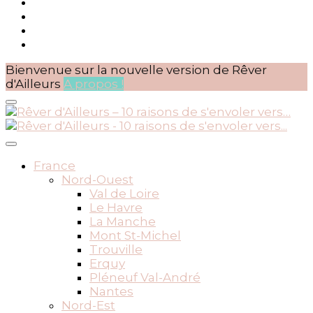
Bienvenue sur la nouvelle version de Rêver
d'Ailleurs
A propos !
BLOG VOYAGES DEPUIS 2010
Rêver d'Ailleurs – 10 raisons
France
Nord-Ouest
de s'envoler vers…
Val de Loire
Le Havre
La Manche
Mont St-Michel
Trouville
Erquy
Pléneuf Val-André
Nantes
Nord-Est