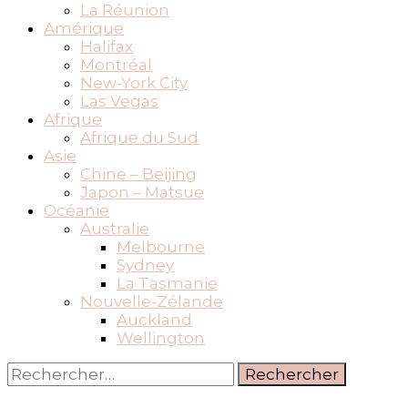
La Réunion
Amérique
Halifax
Montréal
New-York City
Las Vegas
Afrique
Afrique du Sud
Asie
Chine – Beijing
Japon – Matsue
Océanie
Australie
Melbourne
Sydney
La Tasmanie
Nouvelle-Zélande
Auckland
Wellington
Rechercher :