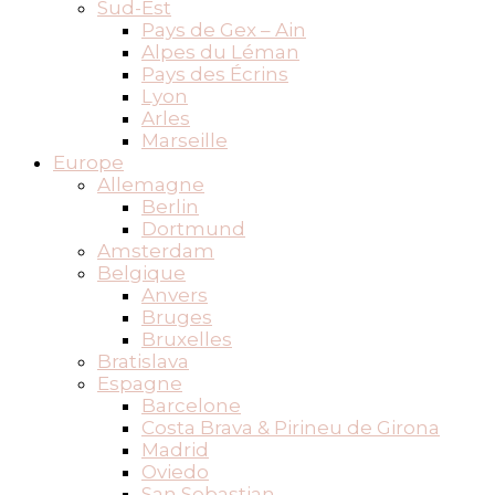
Sud-Est
Pays de Gex – Ain
Alpes du Léman
Pays des Écrins
Lyon
Arles
Marseille
Europe
Allemagne
Berlin
Dortmund
Amsterdam
Belgique
Anvers
Bruges
Bruxelles
Bratislava
Espagne
Barcelone
Costa Brava & Pirineu de Girona
Madrid
Oviedo
San Sebastian