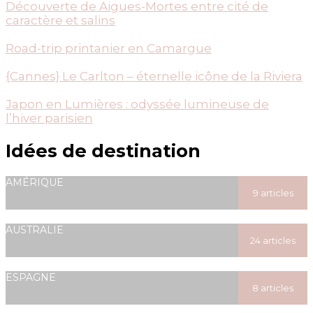
Découverte de Aigues-Mortes entre cité de
caractère et salins
Road-trip printanier en Camargue
{Cannes} Le Carlton – éternelle icône de la Riviera
Japon en Lumières : odyssée lumineuse de
l’hiver parisien
Idées de destination
AMÉRIQUE
9 articles
posted
AUSTRALIE
24 articles
posted
ESPAGNE
8 articles