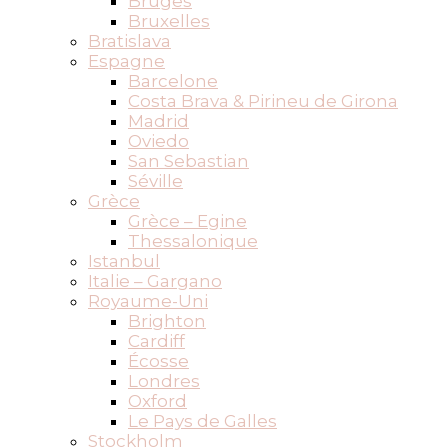
Bruges
Bruxelles
Bratislava
Espagne
Barcelone
Costa Brava & Pirineu de Girona
Madrid
Oviedo
San Sebastian
Séville
Grèce
Grèce – Egine
Thessalonique
Istanbul
Italie – Gargano
Royaume-Uni
Brighton
Cardiff
Écosse
Londres
Oxford
Le Pays de Galles
Stockholm