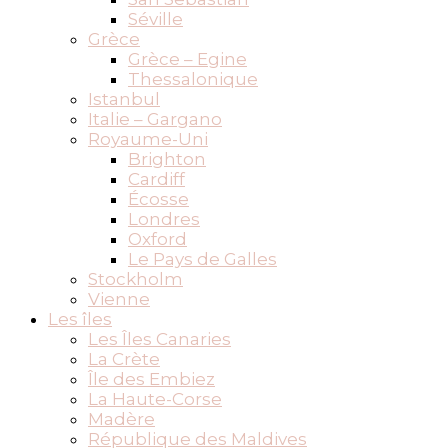
Séville
Grèce
Grèce – Egine
Thessalonique
Istanbul
Italie – Gargano
Royaume-Uni
Brighton
Cardiff
Écosse
Londres
Oxford
Le Pays de Galles
Stockholm
Vienne
Les îles
Les Îles Canaries
La Crète
Île des Embiez
La Haute-Corse
Madère
République des Maldives