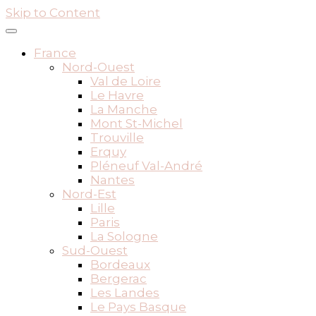
Skip to Content
France
Nord-Ouest
Val de Loire
Le Havre
La Manche
Mont St-Michel
Trouville
Erquy
Pléneuf Val-André
Nantes
Nord-Est
Lille
Paris
La Sologne
Sud-Ouest
Bordeaux
Bergerac
Les Landes
Le Pays Basque