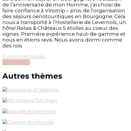
de l’anniversaire de mon Homme, j’ai choisi de
faire confiance à Vinotrip – pros de l’organisation
des séjours oenotouritiques en Bourgogne. Cela
nous a transporté à l’Hostellerie de Levernois, un
hôtel Relais & Châteaux 5 étoiles au coeur des
vignes. Première expérience haut-de-gamme et
nous en étions ravis. Nous avons dormi comme
des rois.
sur
6 commentaires
{Bourgogne}
Découvrir...
Ma
1ère
Autres thèmes
nuit
en
Relais
&
Châteaux