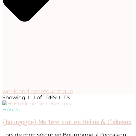
week-end oenotouristique
Showing: 1 - 1 of 1 RESULTS
Hôtels
{Bourgogne} Ma 1ère nuit en Relais & Châteaux
Lors de mon séjour en Bourgogne, à l’occasion