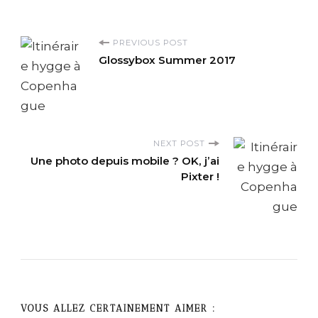
P
PREVIOUS POST
Glossybox Summer 2017
o
s
t
NEXT POST
Une photo depuis mobile ? OK, j’ai
N
Pixter !
a
v
i
g
VOUS ALLEZ CERTAINEMENT AIMER :