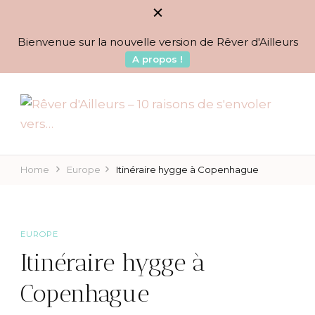
Bienvenue sur la nouvelle version de Rêver d'Ailleurs
A propos !
BLOG VOYAGES DEPUIS 2010
Rêver d'Ailleurs – 10
raisons de s'envoler vers…
Home
Europe
Itinéraire hygge à Copenhague
EUROPE
Itinéraire hygge à
Copenhague