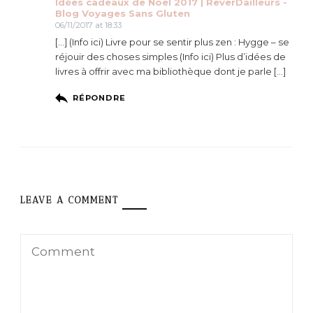
Idées cadeaux de Noel 2017 | ReverDailleurs -
Blog Voyages Sans Gluten
06/11/2017 at 18:33
[…] (Info ici) Livre pour se sentir plus zen : Hygge – se
réjouir des choses simples (Info ici) Plus d’idées de
livres à offrir avec ma bibliothèque dont je parle […]
RÉPONDRE
LEAVE A COMMENT