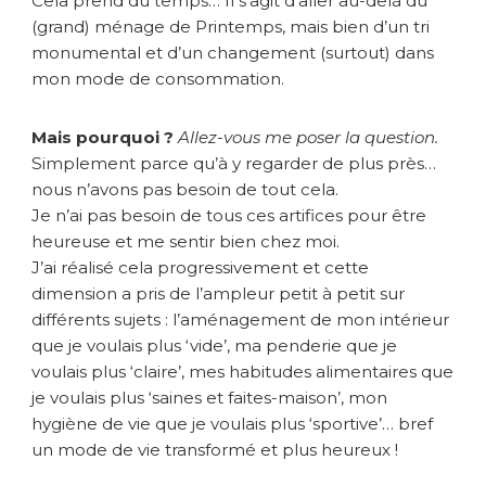
Cela prend du temps… Il s’agit d’aller au-delà du
à
(grand) ménage de Printemps, mais bien d’un tri
C
o
monumental et d’un changement (surtout) dans
p
mon mode de consommation.
e
n
Mais pourquoi ?
Allez-vous me poser la question.
h
Simplement parce qu’à y regarder de plus près…
a
g
nous n’avons pas besoin de tout cela.
u
Je n’ai pas besoin de tous ces artifices pour être
e
heureuse et me sentir bien chez moi.
J’ai réalisé cela progressivement et cette
dimension a pris de l’ampleur petit à petit sur
différents sujets : l’aménagement de mon intérieur
que je voulais plus ‘vide’, ma penderie que je
voulais plus ‘claire’, mes habitudes alimentaires que
je voulais plus ‘saines et faites-maison’, mon
hygiène de vie que je voulais plus ‘sportive’… bref
un mode de vie transformé et plus heureux !