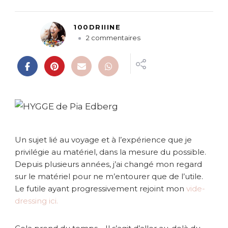
100DRIIINE
s
2 commentaires
u
r
I
t
i
n
é
r
a
Un sujet lié au voyage et à l’expérience que je
i
privilégie au matériel, dans la mesure du possible.
r
Depuis plusieurs années, j’ai changé mon regard
e
sur le matériel pour ne m’entourer que de l’utile.
h
y
Le futile ayant progressivement rejoint mon
vide-
g
dressing ici.
g
e