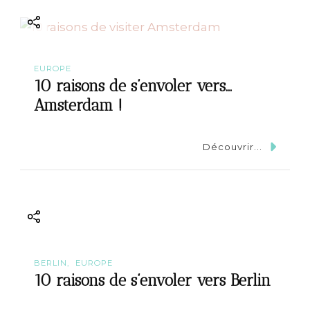
a
t
EUROPE
i
10 raisons de s’envoler vers…
Amsterdam !
o
n
Découvrir...
BERLIN
EUROPE
10 raisons de s’envoler vers Berlin