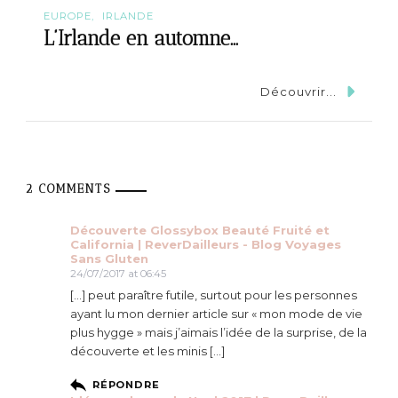
EUROPE
IRLANDE
L’Irlande en automne…
Découvrir...
2 COMMENTS
Découverte Glossybox Beauté Fruité et
California | ReverDailleurs - Blog Voyages
Sans Gluten
24/07/2017 at 06:45
[…] peut paraître futile, surtout pour les personnes
ayant lu mon dernier article sur « mon mode de vie
plus hygge » mais j’aimais l’idée de la surprise, de la
découverte et les minis […]
RÉPONDRE