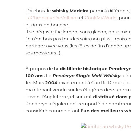
s
a
J’ai choisi le
whisky Madeira
parmi 4 différents,
u
LaChroniqueDeVoltaire
et
CookMyWorld
, pour
n
et doux en bouche.
g
Il se déguste facilement sans glaçon, pour mie
o
û
Je n’en bois pas tous les soirs non plus… mais c
t
partager avec vous (les fêtes de fin d’année 
d
ses messieurs…).
e
w
A propos de
la distillerie historique Pendery
h
i
100 ans.
Le
Penderyn Single Malt Whisky
a ét
s
1er Mars
2004
exactement à Cardiff. Depuis, le
k
maintenant vendu sur les étagères des superma
y
travers l’Angleterre, et surtout
distribué dans 
Penderyn a également remporté de nombreux aw
considéré comme étant
l’un des meilleurs 