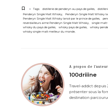
Tags:
distillerie de penderyn au pays de galles
distille
Penderyn Single Malt Whisky
Penderyn Single Malt Whisky lan
Penderyn Single Malt Whisky lancé par le prince de galles
pen
reverdailleurs aime Penderyn Single Malt Whisky
single malt
whisky du pays de galles
whisky pays de galles
whisky pend
whisky single malt meilleur du monde
A propos de l'auteur
100driiine
Travel-addict depuis 
présenter sous la for
destination parcourue