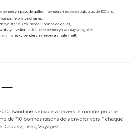
rie penderyn pays de galles
penderyn existe depuis plus de 100 ans
cé par le prince charles
deryn star du tourisme
prince de galles
 whisky
visiter la distillerie penderyn au pays de galles
eryn
whisky penderyn madeira single malt
2010, Sandrine s'envole à travers le monde pour le
me de "10 bonnes raisons de s'envoler vers..." chaque
. Cliquez, Lisez, Voyagez !