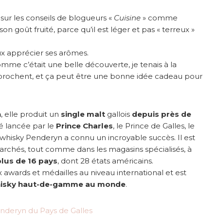
 sur les conseils de blogueurs «
Cuisine
» comme
 son goût fruité, parce qu’il est léger et pas « terreux »
ux apprécier ses arômes.
omme c’était une belle découverte, je tenais à la
approchent, et ça peut être une bonne idée cadeau pour
n
, elle produit un
single malt
gallois
depuis près de
é lancée par le
Prince Charles
, le Prince de Galles, le
 whisky Penderyn a connu un incroyable succès. Il est
rchés, tout comme dans les magasins spécialisés, à
plus de 16 pays
, dont 28 états américains.
ards et médailles au niveau international et est
whisky haut-de-gamme au monde
.