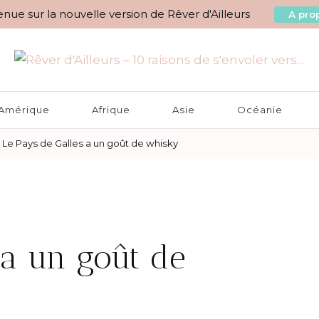
nue sur la nouvelle version de Rêver d'Ailleurs
A prop
aisons de s'envoler vers…
Amérique
Afrique
Asie
Océanie
Le Pays de Galles a un goût de whisky
 a un goût de