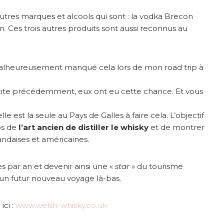
autres marques et alcools qui sont : la vodka Brecon
n. Ces trois autres produits sont aussi reconnus au
 malheureusement manqué cela lors de mon road trip à
je cite précédemment, eux ont eu cette chance. Et vous
e est la seule au Pays de Galles à faire cela. L’objectif
os de
l’art ancien de distiller le whisky
et de montrer
rlandaises et américaines.
s par an et devenir ainsi une «
star
» du tourisme
 d’un futur nouveau voyage là-bas.
ici :
www.welsh-whisky.co.uk