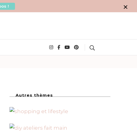
os !
Search
Autres thèmes