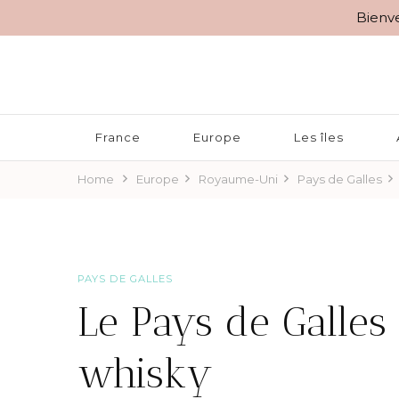
Bienve
BLOG VOYAGES DEPUIS 2010
Rêver d'Ailleurs – 10 r
France
Europe
Les îles
Home
Europe
Royaume-Uni
Pays de Galles
PAYS DE GALLES
Le Pays de Galles
whisky