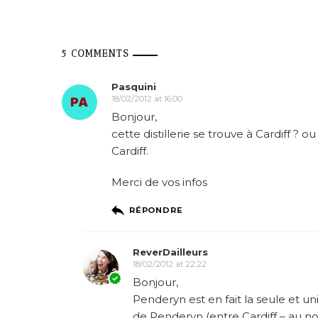
5 COMMENTS
Pasquini
18/02/2012 at 16:00
Bonjour,
cette distillerie se trouve à Cardiff ? o
Cardiff.
Merci de vos infos
RÉPONDRE
ReverDailleurs
18/02/2012 at 22:22
Bonjour,
Penderyn est en fait la seule et uniq
de Penderyn (entre Cardiff – au nor