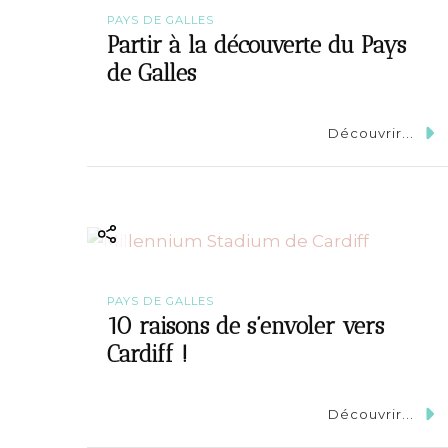
i
PAYS DE GALLES
Partir à la découverte du Pays
g
de Galles
a
Découvrir...
t
i
o
n
PAYS DE GALLES
10 raisons de s’envoler vers
Cardiff !
Découvrir...