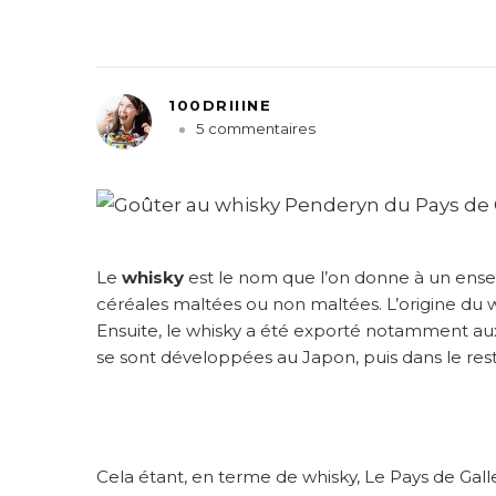
100DRIIINE
s
5 commentaires
u
r
L
e
P
a
Le
whisky
est le nom que l’on donne à un ensem
y
céréales maltées ou non maltées. L’origine du whi
s
Ensuite, le whisky a été exporté notamment aux É
d
se sont développées au Japon, puis dans le r
e
G
a
l
l
Cela étant, en terme de whisky, Le Pays de Galles
e