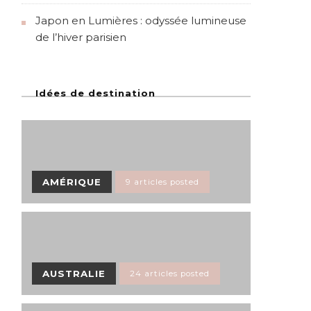
Japon en Lumières : odyssée lumineuse
de l’hiver parisien
Idées de destination
AMÉRIQUE
9 articles posted
AUSTRALIE
24 articles posted