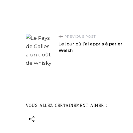
P
PREVIOUS POST
Le jour où j’ai appris à parler
o
Welsh
s
t
N
a
VOUS ALLEZ CERTAINEMENT AIMER :
v