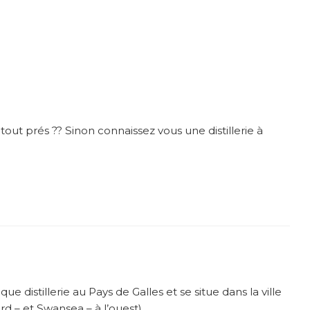
u tout prés ?? Sinon connaissez vous une distillerie à
ue distillerie au Pays de Galles et se situe dans la ville
d – et Swansea – à l’ouest).