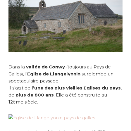
e
d
e
L
l
a
n
g
e
l
y
Dans la
vallée de Conwy
(toujours au Pays de
n
Galles), l’
Église de Llangelynnin
surplombe un
n
spectaculaire paysage.
i
Il s’agit de
l’une des plus vieilles Églises du pays
,
n
s
de
plus de 800 ans
. Elle a été construite au
u
12ème siècle.
r
p
l
o
m