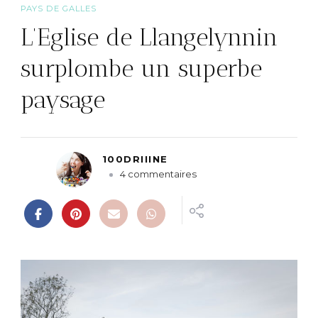
PAYS DE GALLES
L’Eglise de Llangelynnin
surplombe un superbe
paysage
100DRIIINE
s
4 commentaires
u
r
L
’
E
g
l
i
s