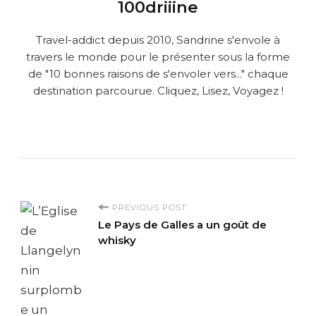
100driiine
Travel-addict depuis 2010, Sandrine s'envole à
travers le monde pour le présenter sous la forme
de "10 bonnes raisons de s'envoler vers..." chaque
destination parcourue. Cliquez, Lisez, Voyagez !
P
PREVIOUS POST
Le Pays de Galles a un goût de
o
whisky
s
t