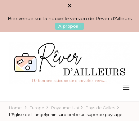
Bienvenue sur la nouvelle version de Rêver d'Ailleurs
A propos !
BLOG VOYAGES DEPUIS 2010
Rêver d'Ailleurs – 10
raisons de s'envoler vers…
Home
Europe
Royaume-Uni
Pays de Galles
L’Eglise de Llangelynnin surplombe un superbe paysage