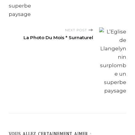
N
a
NEXT POST
v
La Photo Du Mois * Surnaturel
i
g
a
t
i
o
VOUS ALLEZ CERTAINEMENT AIMER :