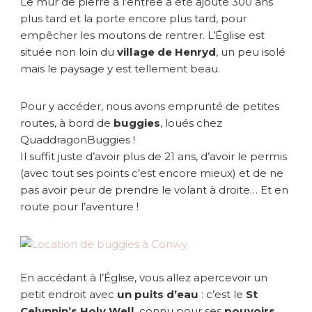
Le mur de pierre à l’entrée a été ajouté 300 ans
b
plus tard et la porte encore plus tard, pour
e
empêcher les moutons de rentrer. L’Église est
u
située non loin du
village de Henryd
, un peu isolé
n
mais le paysage y est tellement beau.
s
u
p
Pour y accéder, nous avons emprunté de petites
e
routes, à bord de
buggies
, loués chez
r
QuaddragonBuggies !
b
Il suffit juste d’avoir plus de 21 ans, d’avoir le permis
e
(avec tout ses points c’est encore mieux) et de ne
p
pas avoir peur de prendre le volant à droite… Et en
a
y
route pour l’aventure !
s
a
g
e
En accédant à l’Église, vous allez apercevoir un
petit endroit avec
un puits d’eau
: c’est le
St
Celynnin’s Holy Well
, connu pour ses
pouvoirs