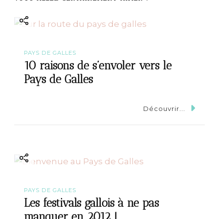
n
PAYS DE GALLES
10 raisons de s’envoler vers le
Pays de Galles
Découvrir...
PAYS DE GALLES
Les festivals gallois à ne pas
manquer en 2012 !