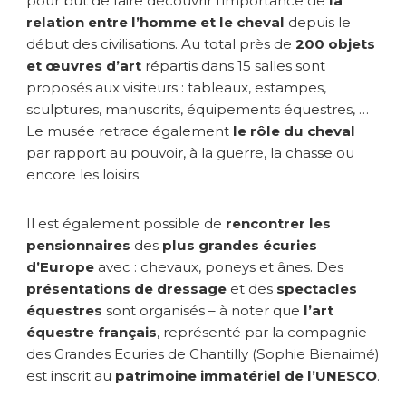
pour but de faire découvrir l’importance de
la
relation entre l’homme et le cheval
depuis le
début des civilisations. Au total près de
200 objets
et œuvres d’art
répartis dans 15 salles sont
proposés aux visiteurs : tableaux, estampes,
sculptures, manuscrits, équipements équestres, …
Le musée retrace également
le rôle du cheval
par rapport au pouvoir, à la guerre, la chasse ou
encore les loisirs.
Il est également possible de
rencontrer les
pensionnaires
des
plus grandes écuries
d’Europe
avec : chevaux, poneys et ânes. Des
présentations de dressage
et des
spectacles
équestres
sont organisés – à noter que
l’art
équestre français
, représenté par la compagnie
des Grandes Ecuries de Chantilly (Sophie Bienaimé)
est inscrit au
patrimoine immatériel de l’UNESCO
.