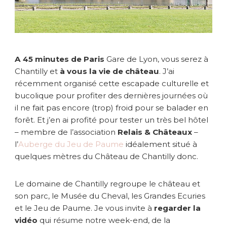
a
n
t
i
l
A 45 minutes de Paris
Gare de Lyon, vous serez à
l
Chantilly et
à vous la vie de château
. J’ai
y
récemment organisé cette escapade culturelle et
bucolique pour profiter des dernières journées où
il ne fait pas encore (trop) froid pour se balader en
forêt. Et j’en ai profité pour tester un très bel hôtel
– membre de l’association
Relais & Châteaux
–
l’
Auberge du Jeu de Paume
idéalement situé à
quelques mètres du Château de Chantilly donc.
Le domaine de Chantilly regroupe le château et
son parc, le Musée du Cheval, les Grandes Ecuries
et le Jeu de Paume. Je vous invite à
regarder la
vidéo
qui résume notre week-end, de la