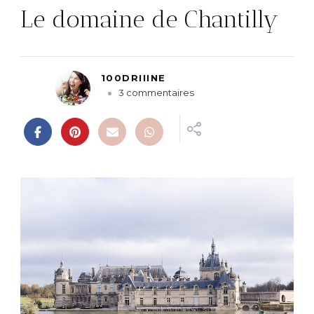
Le domaine de Chantilly
100DRIIINE
s
3 commentaires
u
r
L
e
d
o
m
a
i
n
e
d
e
C
h