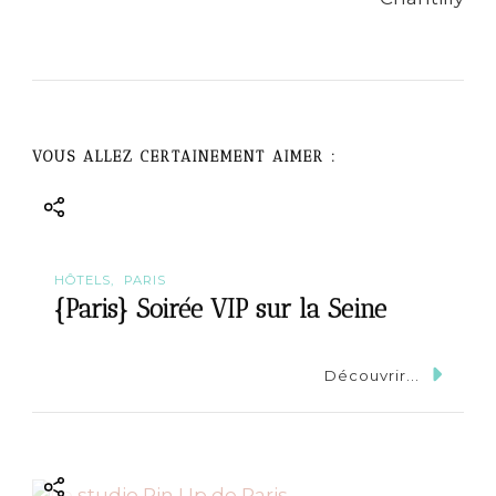
a
v
i
g
VOUS ALLEZ CERTAINEMENT AIMER :
a
t
HÔTELS
PARIS
i
{Paris} Soirée VIP sur la Seine
o
Découvrir...
n