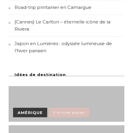
Road-trip printanier en Camargue
{Cannes} Le Carlton – éternelle icône de la
Riviera
Japon en Lumières : odyssée lumineuse de
l’hiver parisien
Idées de destination
AMÉRIQUE
9 articles posted