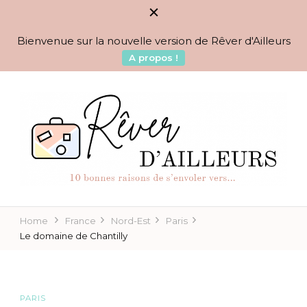
Bienvenue sur la nouvelle version de Rêver d'Ailleurs
A propos !
BLOG VOYAGES DEPUIS 2010
Rêver d'Ailleurs – 10
raisons de s'envoler vers…
Home
France
Nord-Est
Paris
Le domaine de Chantilly
PARIS