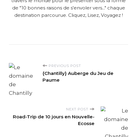
travers le monde pour le présenter sous la forme
de "10 bonnes raisons de s'envoler vers..." chaque
destination parcourue. Cliquez, Lisez, Voyagez !
P
PREVIOUS POST
{Chantilly} Auberge du Jeu de
o
Paume
s
t
NEXT POST
Road-Trip de 10 jours en Nouvelle-
N
Ecosse