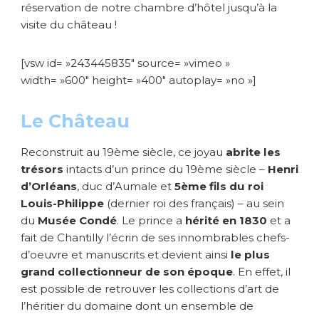
réservation de notre chambre d’hôtel jusqu’à la
visite du château !
[vsw id= »243445835″ source= »vimeo »
width= »600″ height= »400″ autoplay= »no »]
Le Château
Reconstruit au 19ème siècle, ce joyau
abrite les
trésors
intacts d’un prince du 19ème siècle –
Henri
d’Orléans
, duc d’Aumale et
5ème fils du roi
Louis-Philippe
(dernier roi des français)
– au sein
du
Musée Condé
. Le prince a
hérité en 1830
et a
fait de Chantilly l’écrin de ses innombrables chefs-
d’oeuvre et manuscrits et devient ainsi
le plus
grand collectionneur de son époque
. En effet, il
est possible de retrouver les collections d’art de
l’héritier du domaine dont un ensemble de