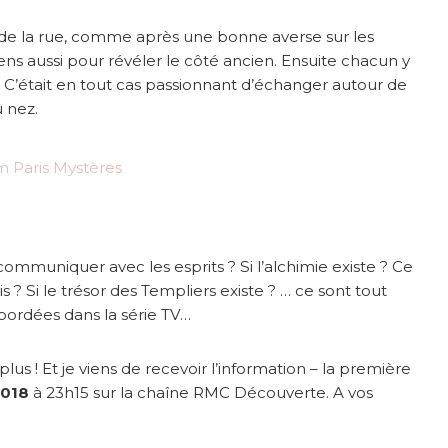
 de la rue, comme après une bonne averse sur les
ns aussi pour révéler le côté ancien. Ensuite chacun y
 C’était en tout cas passionnant d’échanger autour de
u nez.
 communiquer avec les esprits ? Si l’alchimie existe ? Ce
is ? S
i le trésor des Templiers existe ? … ce sont tout
bordées dans la série TV…
us ! Et je viens de recevoir l’information – la première
2018
à 23h15 sur la chaîne RMC Découverte. A vos