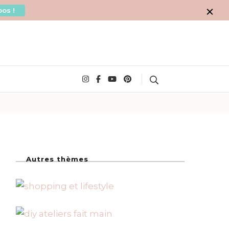
os !
Search
Autres thèmes