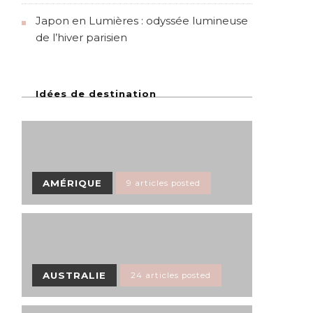
Japon en Lumières : odyssée lumineuse
de l’hiver parisien
Idées de destination
AMÉRIQUE
9 articles posted
AUSTRALIE
24 articles posted