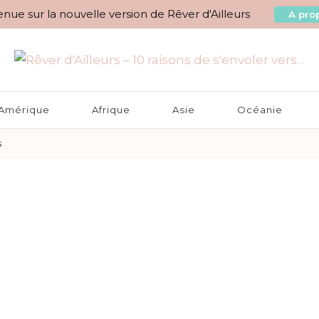
nue sur la nouvelle version de Rêver d'Ailleurs
A prop
aisons de s'envoler vers…
Amérique
Afrique
Asie
Océanie
s