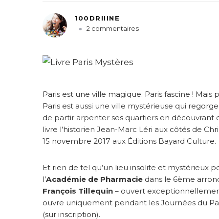
100DRIIINE
s
2 commentaires
u
r
P
a
r
i
Paris est une ville magique. Paris fascine ! Mais
s
Paris est aussi une ville mystérieuse qui regorge
M
de partir arpenter ses quartiers en découvrant 
y
livre l’historien Jean-Marc Léri aux côtés de Ch
s
15 novembre 2017 aux Éditions Bayard Culture.
t
è
r
Et rien de tel qu’un lieu insolite et mystérieux
e
l’
Académie de Pharmacie
dans le 6ème arrond
s
François Tillequin
– ouvert exceptionnellement 
ouvre uniquement pendant les Journées du Patr
(sur inscription).