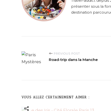
Travel-addict depuis 
présenter sous la for
destination parcourue
P
PREVIOUS POST
Road-trip dans la Manche
o
s
t
VOUS ALLEZ CERTAINEMENT AIMER :
N