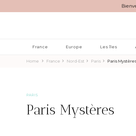
Bienve
BLOG VOYAGES DEPUIS 2010
Rêver d'Ailleurs – 10 r
France
Europe
Les îles
Home
France
Nord-Est
Paris
Paris Mystère
PARIS
Paris Mystères