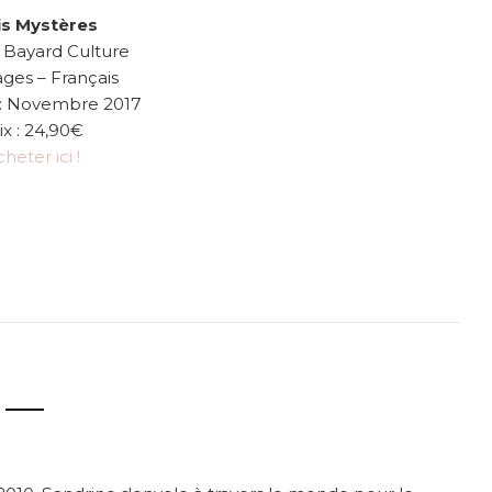
is Mystères
s Bayard Culture
ges – Français
 : Novembre 2017
ix : 24,90€
heter ici !