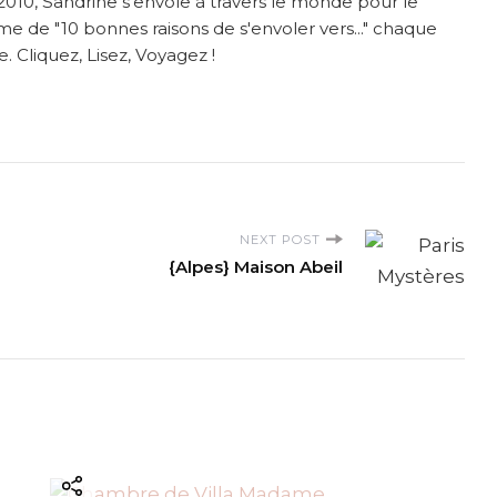
2010, Sandrine s'envole à travers le monde pour le
me de "10 bonnes raisons de s'envoler vers..." chaque
. Cliquez, Lisez, Voyagez !
NEXT POST
{Alpes} Maison Abeil