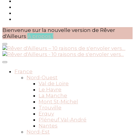
Bienvenue sur la nouvelle version de Rêver
d'Ailleurs
A propos !
BLOG VOYAGES DEPUIS 2010
Rêver d'Ailleurs – 10 raisons
France
Nord-Ouest
de s'envoler vers…
Val de Loire
Le Havre
La Manche
Mont St-Michel
Trouville
Erquy
Pléneuf Val-André
Nantes
Nord-Est