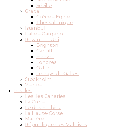
Séville
Grèce
Grèce – Egine
Thessalonique
Istanbul
Italie – Gargano
Royaume-Uni
Brighton
Cardiff
Écosse
Londres
Oxford
Le Pays de Galles
Stockholm
Vienne
Les îles
Les Îles Canaries
La Crète
Île des Embiez
La Haute-Corse
Madère
République des Maldives