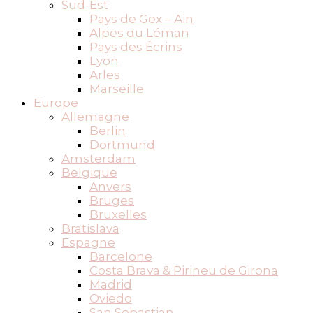
Sud-Est
Pays de Gex – Ain
Alpes du Léman
Pays des Écrins
Lyon
Arles
Marseille
Europe
Allemagne
Berlin
Dortmund
Amsterdam
Belgique
Anvers
Bruges
Bruxelles
Bratislava
Espagne
Barcelone
Costa Brava & Pirineu de Girona
Madrid
Oviedo
San Sebastian