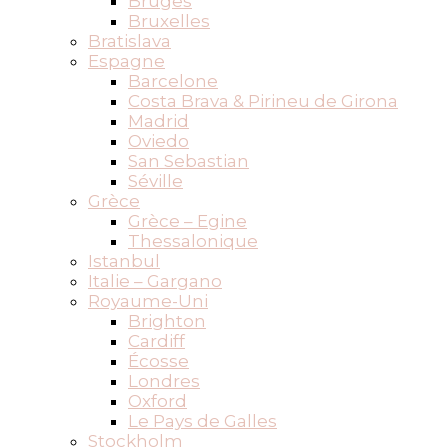
Bruges
Bruxelles
Bratislava
Espagne
Barcelone
Costa Brava & Pirineu de Girona
Madrid
Oviedo
San Sebastian
Séville
Grèce
Grèce – Egine
Thessalonique
Istanbul
Italie – Gargano
Royaume-Uni
Brighton
Cardiff
Écosse
Londres
Oxford
Le Pays de Galles
Stockholm