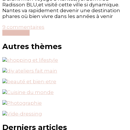
Radisson BLU,et visité cette ville si dynamique.
Nantes va rapidement devenir une destination
phares où bien vivre dans les années à venir
sur
9 commentaires
10
Découvrir...
raisons
de
Autres thèmes
s’envoler
vers
Nantes
!
Derniers articles