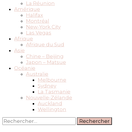
La Réunion
Amérique
Halifax
Montréal
New-York City
Las Vegas
Afrique
Afrique du Sud
Asie
Chine – Beijing
Japon – Matsue
Océanie
Australie
Melbourne
Sydney
La Tasmanie
Nouvelle-Zélande
Auckland
Wellington
Rechercher :