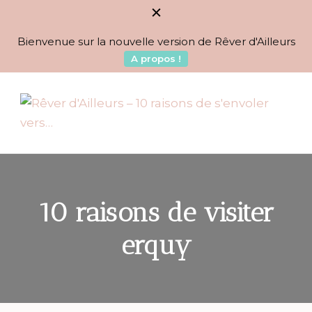
Bienvenue sur la nouvelle version de Rêver d'Ailleurs
A propos !
BLOG VOYAGES DEPUIS 2010
Rêver d'Ailleurs – 10
raisons de s'envoler vers…
10 raisons de visiter
erquy