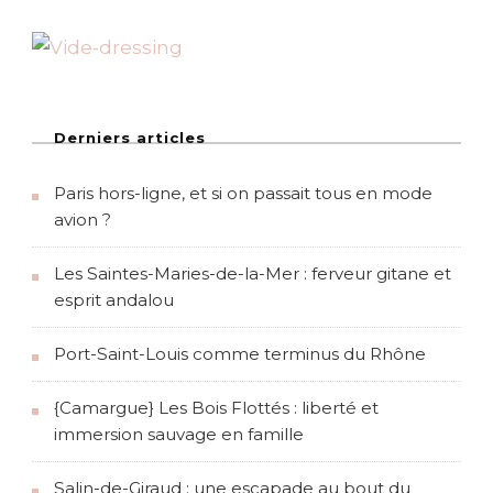
e
r
s
E
r
q
u
Derniers articles
y
Paris hors-ligne, et si on passait tous en mode
avion ?
Les Saintes-Maries-de-la-Mer : ferveur gitane et
esprit andalou
Port-Saint-Louis comme terminus du Rhône
{Camargue} Les Bois Flottés : liberté et
immersion sauvage en famille
Salin-de-Giraud : une escapade au bout du