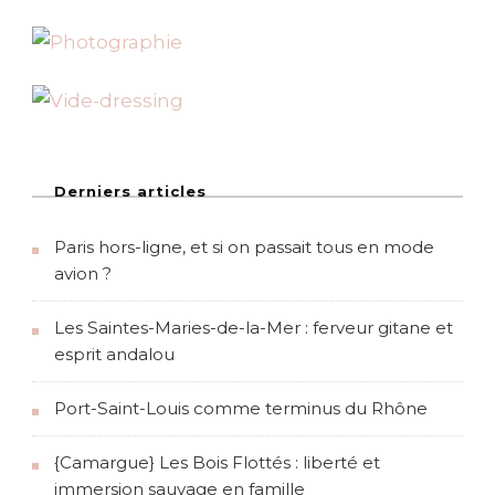
i
l
f
a
i
t
b
o
n
v
Derniers articles
i
v
Paris hors-ligne, et si on passait tous en mode
r
e
avion ?
Les Saintes-Maries-de-la-Mer : ferveur gitane et
esprit andalou
Port-Saint-Louis comme terminus du Rhône
{Camargue} Les Bois Flottés : liberté et
immersion sauvage en famille