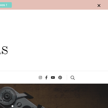
os !
Search