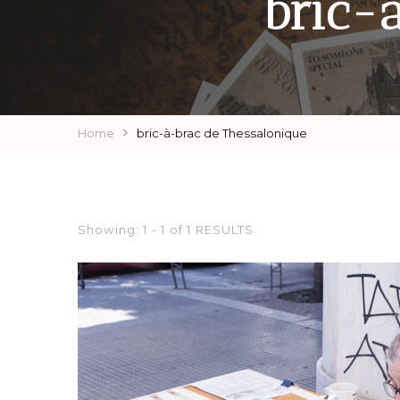
bric-
Home
bric-à-brac de Thessalonique
Showing: 1 - 1 of 1 RESULTS