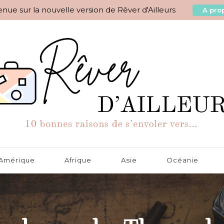
nue sur la nouvelle version de Rêver d'Ailleurs
A prop
aisons de s'envoler vers…
Amérique
Afrique
Asie
Océanie