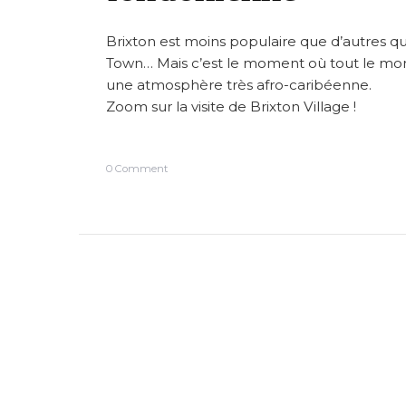
Brixton est moins populaire que d’autres 
Town… Mais c’est le moment où tout le mon
une atmosphère très afro-caribéenne.
Zoom sur la visite de Brixton Village !
o
0 Comment
n
B
r
i
x
t
o
n
V
i
l
l
a
g