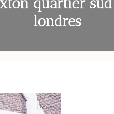
ixton quartier sud
londres