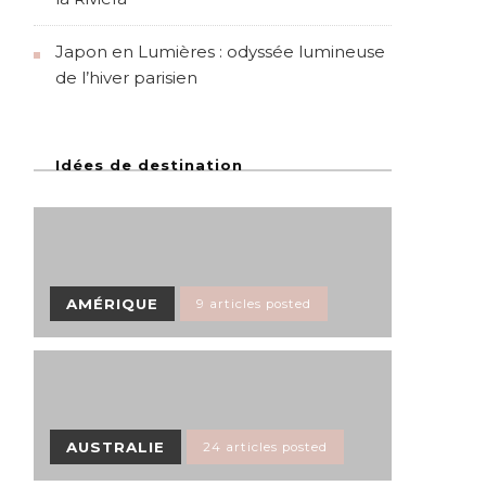
Japon en Lumières : odyssée lumineuse
de l’hiver parisien
Idées de destination
AMÉRIQUE
9 articles posted
AUSTRALIE
24 articles posted