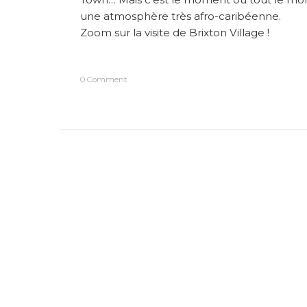
une atmosphère très afro-caribéenne.
Zoom sur la visite de Brixton Village !
o
0 Comment
n
B
r
i
x
t
o
n
V
i
l
l
a
g
e
o
ù
l