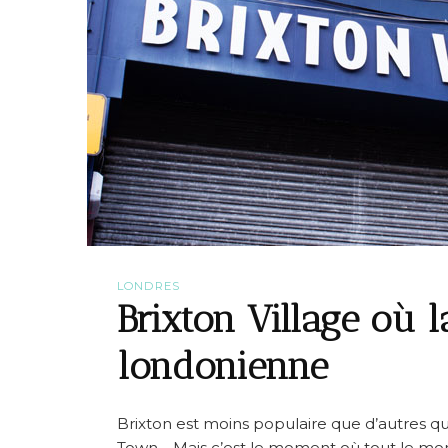
LONDRES
Brixton Village où 
londonienne
Brixton est moins populaire que d’autres 
Town… Mais c’est le moment où tout le mon