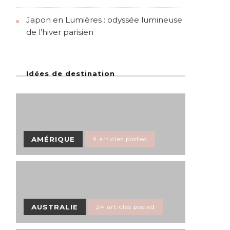
Japon en Lumières : odyssée lumineuse
de l’hiver parisien
Idées de destination
AMÉRIQUE
9 articles posted
AUSTRALIE
24 articles posted