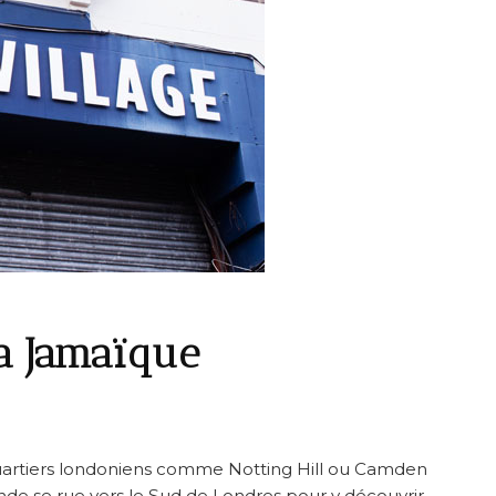
la Jamaïque
quartiers londoniens comme Notting Hill ou Camden
de se rue vers le Sud de Londres pour y découvrir