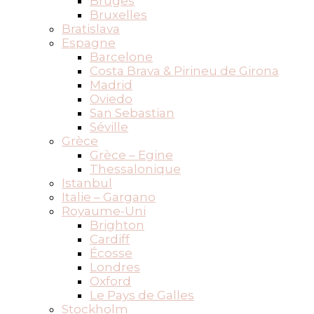
Bruges
Bruxelles
Bratislava
Espagne
Barcelone
Costa Brava & Pirineu de Girona
Madrid
Oviedo
San Sebastian
Séville
Grèce
Grèce – Egine
Thessalonique
Istanbul
Italie – Gargano
Royaume-Uni
Brighton
Cardiff
Écosse
Londres
Oxford
Le Pays de Galles
Stockholm