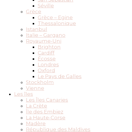
Séville
Grèce
Grèce – Egine
Thessalonique
Istanbul
Italie – Gargano
Royaume-Uni
Brighton
Cardiff
Écosse
Londres
Oxford
Le Pays de Galles
Stockholm
Vienne
Les îles
Les Îles Canaries
La Crète
Île des Embiez
La Haute-Corse
Madère
République des Maldives