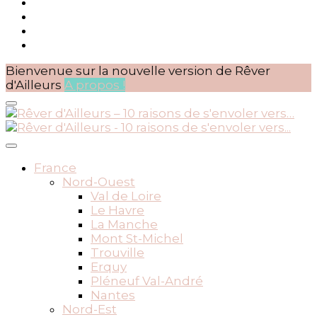
Bienvenue sur la nouvelle version de Rêver
d'Ailleurs
A propos !
BLOG VOYAGES DEPUIS 2010
Rêver d'Ailleurs – 10 raisons
France
Nord-Ouest
de s'envoler vers…
Val de Loire
Le Havre
La Manche
Mont St-Michel
Trouville
Erquy
Pléneuf Val-André
Nantes
Nord-Est