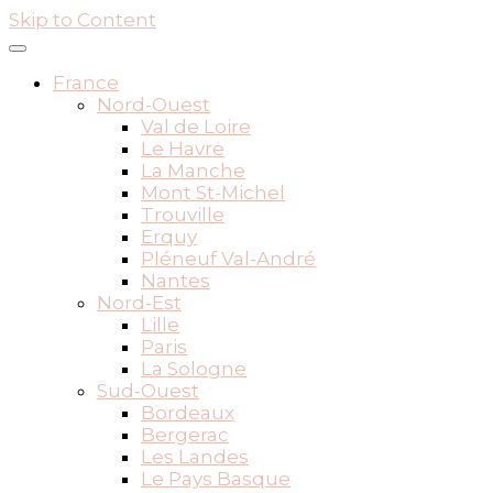
Skip to Content
France
Nord-Ouest
Val de Loire
Le Havre
La Manche
Mont St-Michel
Trouville
Erquy
Pléneuf Val-André
Nantes
Nord-Est
Lille
Paris
La Sologne
Sud-Ouest
Bordeaux
Bergerac
Les Landes
Le Pays Basque