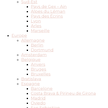
Sud-Est
Pays de Gex – Ain
Alpes du Léman
Pays des Écrins
Lyon
Arles
Marseille
Europe
Allemagne
Berlin
Dortmund
Amsterdam
Belgique
Anvers
Bruges
Bruxelles
Bratislava
Espagne
Barcelone
Costa Brava & Pirineu de Girona
Madrid
Oviedo
San Sebastian