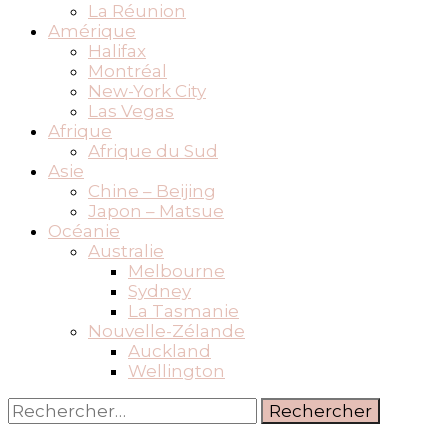
La Réunion
Amérique
Halifax
Montréal
New-York City
Las Vegas
Afrique
Afrique du Sud
Asie
Chine – Beijing
Japon – Matsue
Océanie
Australie
Melbourne
Sydney
La Tasmanie
Nouvelle-Zélande
Auckland
Wellington
Rechercher :