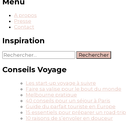
Menu
A propos
Presse
Contact
Inspiration
Rechercher :
Conseils Voyage
Les start-up voyage à suivre
Faire sa valise pour le bout du monde
Melbourne pratique
40 conseils pour un séjour à Paris
Guide du parfait touriste en Europe
15 essentiels pour préparer un road-trip
10 raisons de s’envoler en douceur