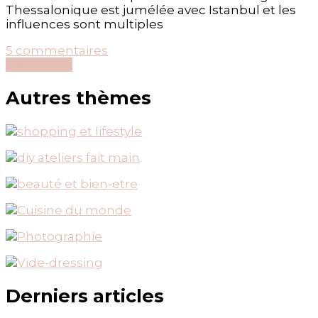
Thessalonique est jumélée avec Istanbul et les
influences sont multiples
sur
5 commentaires
J’ai
Découvrir...
exploré
Thessalonique
Autres thèmes
#BlogTrottersGR
Derniers articles