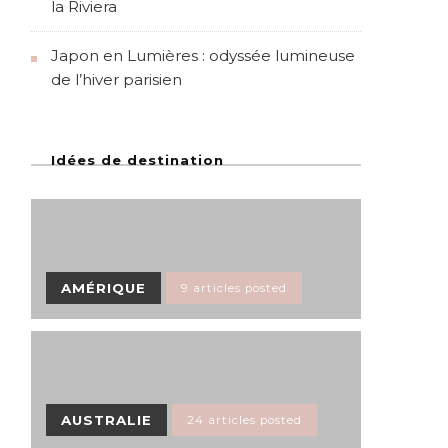
la Riviera
Japon en Lumières : odyssée lumineuse
de l’hiver parisien
Idées de destination
AMÉRIQUE
9 articles posted
AUSTRALIE
24 articles posted