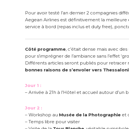
Pour avoir testé l’an dernier 2 compagnies dif
Aegean Airlines est définitivement la meilleure 
service à bord (repas inclus et duty free), ponct
Côté programme
, c’était dense mais avec de
pour s’imprégner de l’ambiance sans l’effet ‘gro
Différents articles seront publiés pour retracer n
bonnes raisons de s’envoler vers Thessalon
Jour 1 :
– Arrivée à 21h à l’Hôtel et accueil autour d’un b
Jour 2 :
– Workshop au
Musée de la Photographie
et 
– Temps libre pour visiter
– Visite de la
Tour Blanche
, véritable sympbole 