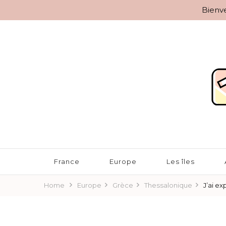
Bienve
BLOG VOYAGES DEPUIS 2010
Rêver d'Ailleurs – 10 r
France
Europe
Les îles
Home
Europe
Grèce
Thessalonique
J’ai e