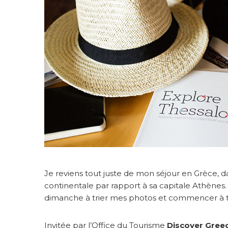
x
p
l
o
r
é
T
h
e
s
s
a
l
o
n
i
q
Je reviens tout juste de mon séjour en Grèce, 
u
continentale par rapport à sa capitale Athènes.
e
dimanche à trier mes photos et commencer à to
#
B
Invitée par l’Office du Tourisme
Discover Gree
l