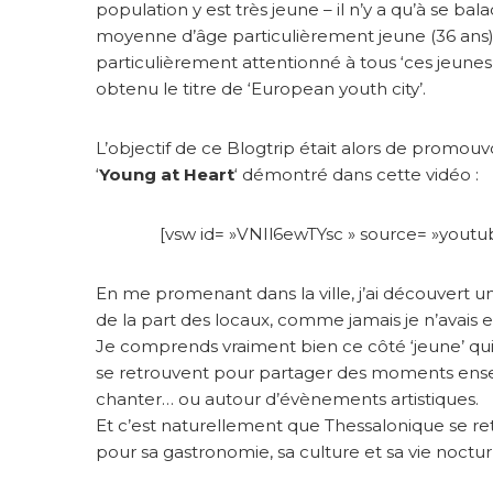
population y est très jeune – il n’y a qu’à se b
moyenne d’âge particulièrement jeune (36 ans) 
particulièrement attentionné à tous ‘ces jeunes’
obtenu le titre de ‘European youth city’.
L’objectif de ce Blogtrip était alors de promouvo
‘
Young at Heart
‘ démontré dans cette vidéo :
[vsw id= »VNIl6ewTYsc » source= »youtub
En me promenant dans la ville, j’ai découvert un
de la part des locaux, comme jamais je n’avais eu
Je comprends vraiment bien ce côté ‘jeune’ qui
se retrouvent pour partager des moments ensemb
chanter… ou autour d’évènements artistiques.
Et c’est naturellement que Thessalonique se re
pour sa gastronomie, sa culture et sa vie nocturn