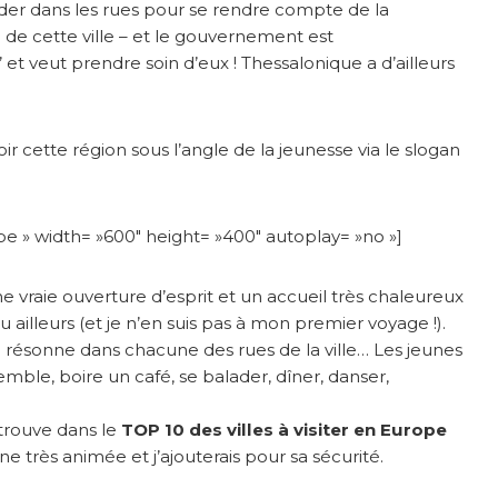
alader dans les rues pour se rendre compte de la
de cette ville – et le gouvernement est
 et veut prendre soin d’eux ! Thessalonique a d’ailleurs
ir cette région sous l’angle de la jeunesse via le slogan
e » width= »600″ height= »400″ autoplay= »no »]
e vraie ouverture d’esprit et un accueil très chaleureux
 ailleurs (et je n’en suis pas à mon premier voyage !).
 résonne dans chacune des rues de la ville… Les jeunes
le, boire un café, se balader, dîner, danser,
trouve dans le
TOP 10 des villes à visiter en Europe
e très animée et j’ajouterais pour sa sécurité.