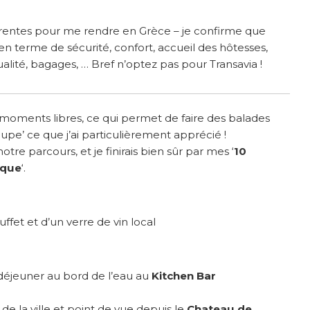
férentes pour me rendre en Grèce – je confirme que
en terme de sécurité, confort, accueil des hôtesses,
ualité, bagages, … Bref n’optez pas pour Transavia !
s moments libres, ce qui permet de faire des balades
upe’ ce que j’ai particulièrement apprécié !
otre parcours, et je finirais bien sûr par mes ‘
10
ique
‘.
uffet et d’un verre de vin local
déjeuner au bord de l’eau au
Kitchen Bar
de la ville et point de vue depuis le
Chateau de