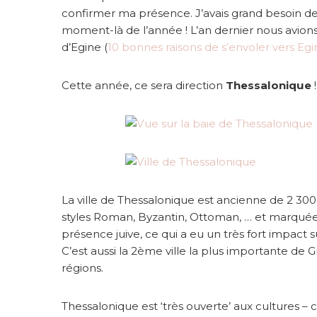
o
confirmer ma présence. J’avais grand besoin de
g
moment-là de l’année ! L’an dernier nous avions d’
T
d’Egine (
10 bonnes raisons de s’envoler vers Egi
r
o
Cette année, ce sera direction
Thessalonique
!
t
t
e
r
s
G
R
La ville de Thessalonique est ancienne de 2 300
styles Roman, Byzantin, Ottoman, … et marqué
présence juive, ce qui a eu un très fort impact su
C’est aussi la 2ème ville la plus importante d
régions.
Thessalonique est ‘très ouverte’ aux cultures – c