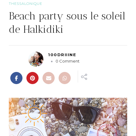
THESSALONIQUE
Beach party sous le soleil
de Halkidiki
100DRIIINE
o
0 Comment
n
B
e
a
c
h
p
a
r
t
y