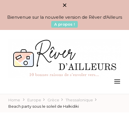
Bienvenue sur la nouvelle version de Rêver d'Ailleurs
A propos !
BLOG VOYAGES DEPUIS 2010
Rêver d'Ailleurs – 10
raisons de s'envoler vers…
Home
Europe
Grèce
Thessalonique
Beach party sous le soleil de Halkidiki