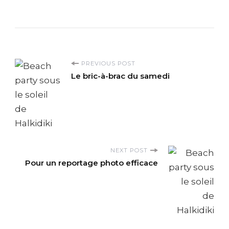
P
PREVIOUS POST
Le bric-à-brac du samedi
o
s
t
NEXT POST
N
Pour un reportage photo efficace
a
v