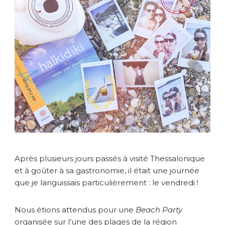
s
o
u
s
l
e
s
o
l
e
i
l
d
e
H
Après plusieurs jours passés à visité Thessalonique
a
et à goûter à sa gastronomie, il était une journée
l
k
que je languissais particulièrement : le vendredi !
i
d
Nous étions attendus pour une
Beach Party
i
organisée sur l’une des plages de la région
k