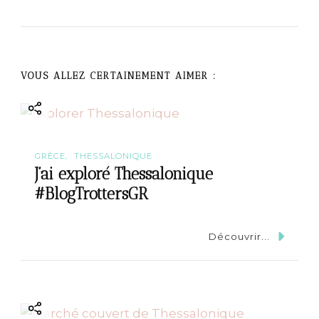
i
g
a
VOUS ALLEZ CERTAINEMENT AIMER :
t
i
GRÈCE
THESSALONIQUE
o
J’ai exploré Thessalonique
#BlogTrottersGR
n
Découvrir...