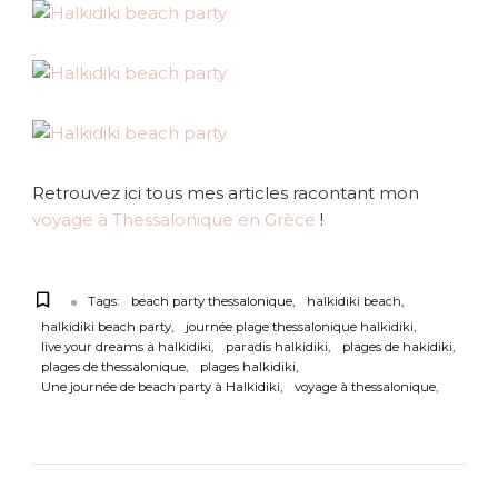
Retrouvez ici tous mes articles racontant mon
voyage à Thessalonique en Grèce
!
Tags:
beach party thessalonique
halkidiki beach
halkidiki beach party
journée plage thessalonique halkidiki
live your dreams à halkidiki
paradis halkidiki
plages de hakidiki
plages de thessalonique
plages halkidiki
Une journée de beach party à Halkidiki
voyage à thessalonique