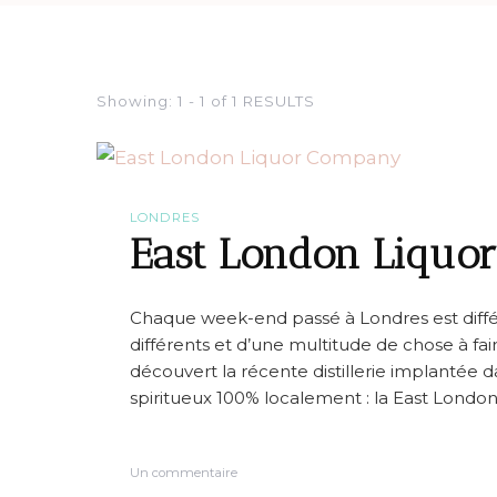
Showing: 1 - 1 of 1 RESULTS
LONDRES
East London Liquo
Chaque week-end passé à Londres est différe
différents et d’une multitude de chose à faire, 
découvert la récente distillerie implantée 
spiritueux 100% localement : la East Lond
s
Un commentaire
u