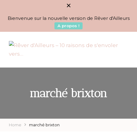
Bienvenue sur la nouvelle version de Rêver d'Ailleurs
A propos !
BLOG VOYAGES DEPUIS 2010
Rêver d'Ailleurs – 10
raisons de s'envoler vers…
marché brixton
Home
marché brixton