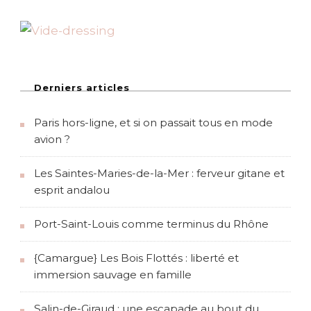
ï
q
u
e
l
o
n
Derniers articles
d
o
Paris hors-ligne, et si on passait tous en mode
n
i
avion ?
e
n
Les Saintes-Maries-de-la-Mer : ferveur gitane et
n
e
esprit andalou
Port-Saint-Louis comme terminus du Rhône
{Camargue} Les Bois Flottés : liberté et
immersion sauvage en famille
Salin-de-Giraud : une escapade au bout du