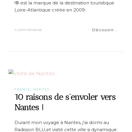
!® est la marque de la destination touristique
Loire-Atlantique créée en 2009.
Découvrir...
s
4 commentaires
u
r
O
h
l
a
l
a
N
a
n
FRANCE
NANTES
t
10 raisons de s’envoler vers
e
s
Nantes !
e
t
s
Durant mon voyage à Nantes, j’ai dormi au
e
Radisson BLU,et visité cette ville si dynamique.
s