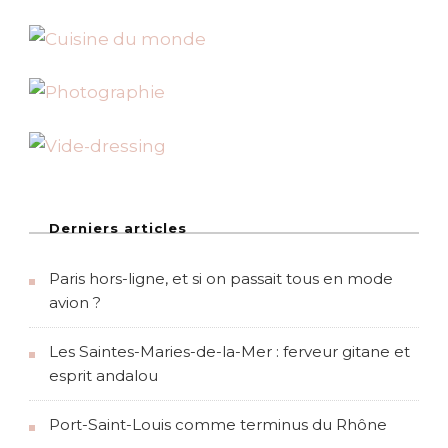
v
o
l
e
r
v
e
r
s
N
a
n
t
Derniers articles
e
s
Paris hors-ligne, et si on passait tous en mode
!
avion ?
Les Saintes-Maries-de-la-Mer : ferveur gitane et
esprit andalou
Port-Saint-Louis comme terminus du Rhône