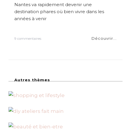
e
Nantes va rapidement devenir une
n
destination phares où bien vivre dans les
v
années à venir
i
r
o
n
Découvrir...
s
9 commentaires
s
u
s
r
u
1
r
0
p
r
r
a
e
i
n
Autres thèmes
s
n
o
e
n
n
s
t
d
!
e
s
’
e
n