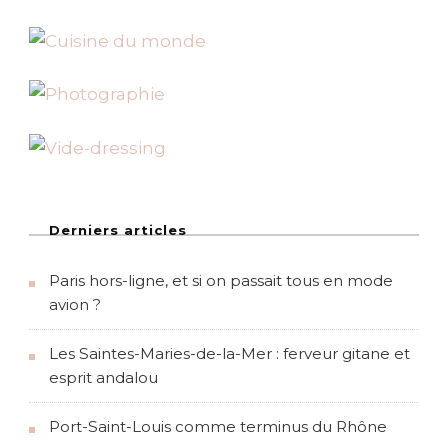
e
d
e
M
o
n
t
r
é
a
l
Derniers articles
Paris hors-ligne, et si on passait tous en mode
avion ?
Les Saintes-Maries-de-la-Mer : ferveur gitane et
esprit andalou
Port-Saint-Louis comme terminus du Rhône