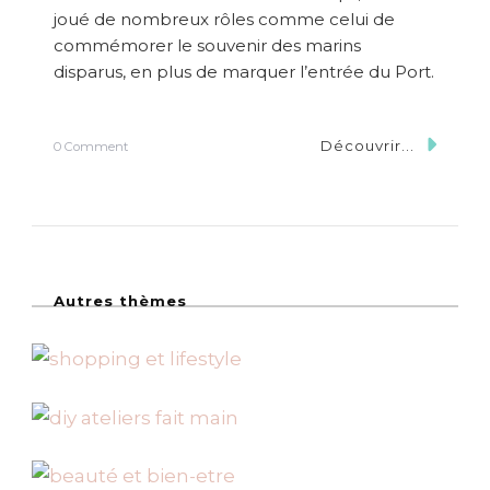
joué de nombreux rôles comme celui de
commémorer le souvenir des marins
disparus, en plus de marquer l’entrée du Port.
Découvrir...
o
0 Comment
n
L
a
T
o
u
r
Autres thèmes
d
e
l
’
H
o
r
l
o
g