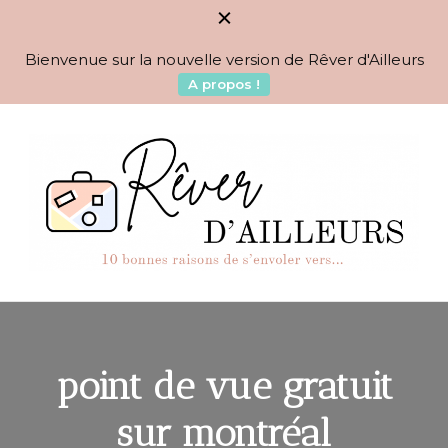
Bienvenue sur la nouvelle version de Rêver d'Ailleurs
A propos !
BLOG VOYAGES DEPUIS 2010
Rêver d'Ailleurs – 10
raisons de s'envoler vers…
point de vue gratuit
sur montréal