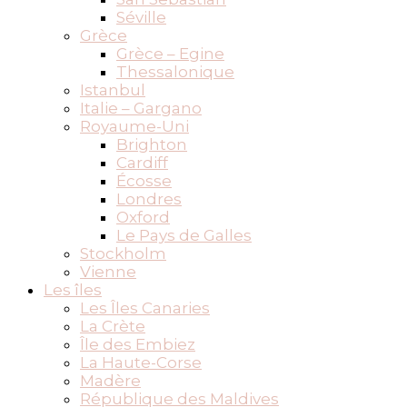
Séville
Grèce
Grèce – Egine
Thessalonique
Istanbul
Italie – Gargano
Royaume-Uni
Brighton
Cardiff
Écosse
Londres
Oxford
Le Pays de Galles
Stockholm
Vienne
Les îles
Les Îles Canaries
La Crète
Île des Embiez
La Haute-Corse
Madère
République des Maldives