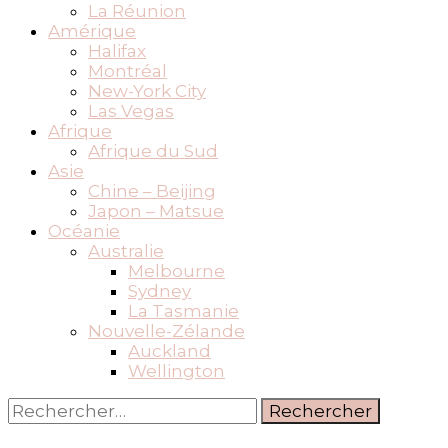
La Réunion
Amérique
Halifax
Montréal
New-York City
Las Vegas
Afrique
Afrique du Sud
Asie
Chine – Beijing
Japon – Matsue
Océanie
Australie
Melbourne
Sydney
La Tasmanie
Nouvelle-Zélande
Auckland
Wellington
Rechercher :