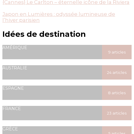
{Cannes} Le Carlton – éternelle icône de la Riviera
Japon en Lumières : odyssée lumineuse de
l’hiver parisien
Idées de destination
AMÉRIQUE
9 articles
posted
AUSTRALIE
24 articles
posted
ESPAGNE
8 articles
posted
FRANCE
23 articles
posted
GRÈCE
5 articles