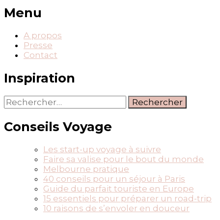
Menu
A propos
Presse
Contact
Inspiration
Rechercher :
Conseils Voyage
Les start-up voyage à suivre
Faire sa valise pour le bout du monde
Melbourne pratique
40 conseils pour un séjour à Paris
Guide du parfait touriste en Europe
15 essentiels pour préparer un road-trip
10 raisons de s’envoler en douceur