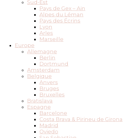
Sud-Est
Pays de Gex – Ain
Alpes du Léman
Pays des Écrins
Lyon
Arles
Marseille
Europe
Allemagne
Berlin
Dortmund
Amsterdam
Belgique
Anvers
Bruges
Bruxelles
Bratislava
Espagne
Barcelone
Costa Brava & Pirineu de Girona
Madrid
Oviedo
San Sebastian