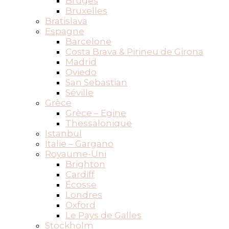
Bruges
Bruxelles
Bratislava
Espagne
Barcelone
Costa Brava & Pirineu de Girona
Madrid
Oviedo
San Sebastian
Séville
Grèce
Grèce – Egine
Thessalonique
Istanbul
Italie – Gargano
Royaume-Uni
Brighton
Cardiff
Écosse
Londres
Oxford
Le Pays de Galles
Stockholm