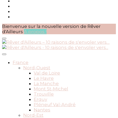
Bienvenue sur la nouvelle version de Rêver
d'Ailleurs
A propos !
BLOG VOYAGES DEPUIS 2010
Rêver d'Ailleurs – 10 raisons
France
Nord-Ouest
de s'envoler vers…
Val de Loire
Le Havre
La Manche
Mont St-Michel
Trouville
Erquy
Pléneuf Val-André
Nantes
Nord-Est