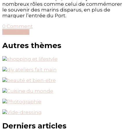
nombreux rôles comme celui de commémorer
le souvenir des marins disparus, en plus de
marquer l’entrée du Port.
on
0 Comment
La
Découvrir...
Tour
de
Autres thèmes
l’Horloge
de
Montréal
Derniers articles