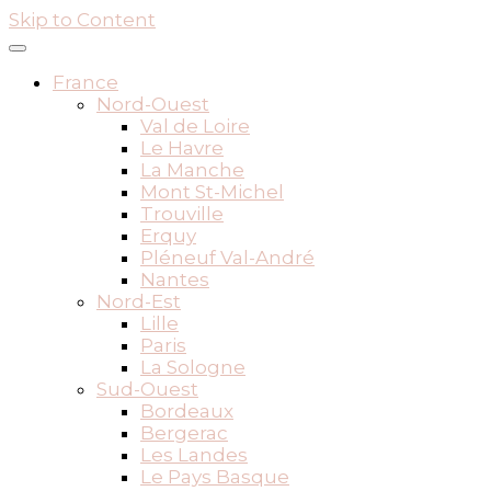
Skip to Content
France
Nord-Ouest
Val de Loire
Le Havre
La Manche
Mont St-Michel
Trouville
Erquy
Pléneuf Val-André
Nantes
Nord-Est
Lille
Paris
La Sologne
Sud-Ouest
Bordeaux
Bergerac
Les Landes
Le Pays Basque