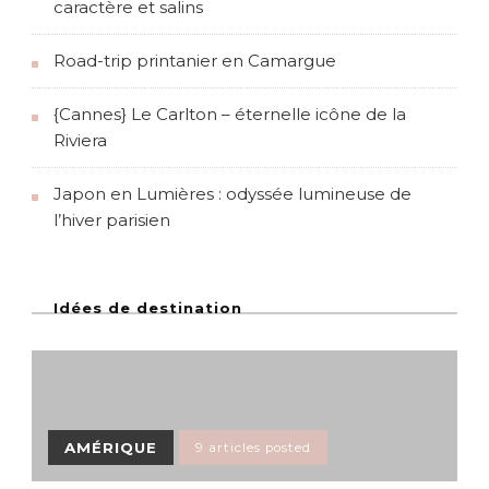
caractère et salins
Road-trip printanier en Camargue
{Cannes} Le Carlton – éternelle icône de la
Riviera
Japon en Lumières : odyssée lumineuse de
l’hiver parisien
Idées de destination
AMÉRIQUE
9 articles posted