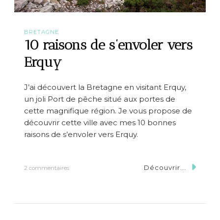
BRETAGNE
10 raisons de s’envoler vers
Erquy
J’ai découvert la Bretagne en visitant Erquy,
un joli Port de pêche situé aux portes de
cette magnifique région. Je vous propose de
découvrir cette ville avec mes 10 bonnes
raisons de s’envoler vers Erquy.
Découvrir...
s
2 commentaires
u
r
1
0
r