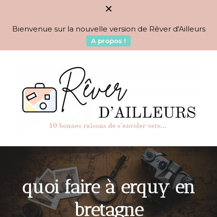
Bienvenue sur la nouvelle version de Rêver d'Ailleurs
A propos !
BLOG VOYAGES DEPUIS 2010
Rêver d'Ailleurs – 10
raisons de s'envoler vers…
quoi faire à erquy en
bretagne