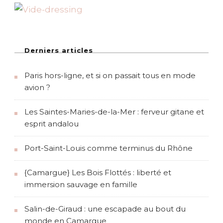
r
s
T
h
e
s
Derniers articles
s
a
Paris hors-ligne, et si on passait tous en mode
l
o
avion ?
n
i
Les Saintes-Maries-de-la-Mer : ferveur gitane et
q
u
esprit andalou
e
Port-Saint-Louis comme terminus du Rhône
{Camargue} Les Bois Flottés : liberté et
immersion sauvage en famille
Salin-de-Giraud : une escapade au bout du
monde en Camargue