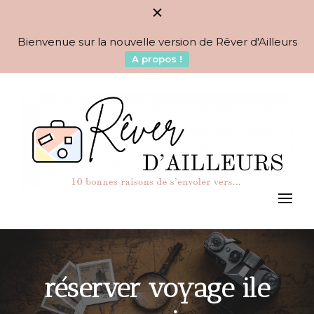
Bienvenue sur la nouvelle version de Rêver d'Ailleurs
A propos !
BLOG VOYAGES DEPUIS 2010
Rêver d'Ailleurs – 10
raisons de s'envoler vers…
réserver voyage ile