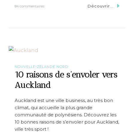
Découvrir...
s
84 commentaires
u
r
L
a
P
h
o
t
o
D
u
NOUVELLE-ZÉLANDE NORD
M
10 raisons de s’envoler vers
o
i
Auckland
s
*
M
Auckland est une ville business, au très bon
o
climat, qui accueille la plus grande
n
r
communauté de polynésiens. Découvrez les
ê
10 bonnes raisons de s’envoler pour Auckland,
v
ville très sport !
e