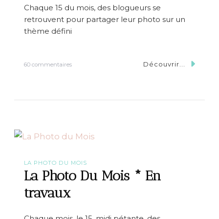
s
Chaque 15 du mois, des blogueurs se
*
retrouvent pour partager leur photo sur un
T
r
thème défini
a
n
s
Découvrir...
s
p
60 commentaires
u
a
r
r
L
e
a
n
P
c
h
e
o
t
o
D
u
LA PHOTO DU MOIS
M
La Photo Du Mois * En
o
i
travaux
s
*
E
Chaque mois, le 15, midi pétante, des