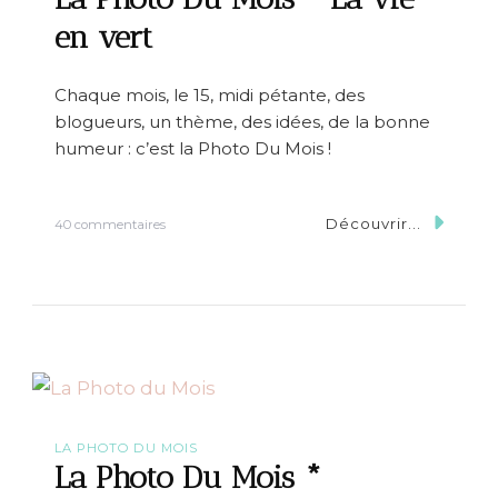
o
i
en vert
s
*
O
Chaque mois, le 15, midi pétante, des
h
blogueurs, un thème, des idées, de la bonne
m
y
humeur : c’est la Photo Du Mois !
G
o
d
Découvrir...
s
40 commentaires
!
u
r
L
a
P
h
o
t
o
D
u
LA PHOTO DU MOIS
M
La Photo Du Mois *
o