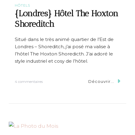
HÔTELS
{Londres} Hôtel The Hoxton
Shoreditch
Situé dans le très animé quartier de l’Est de
Londres – Shoreditch, j’ai posé ma valise à
l’hôtel The Hoxton Shoredicth. J’ai adoré le
style industriel et cosy de l’hôtel.
Découvrir...
s
4 commentaires
u
r
{
L
o
n
d
r
e