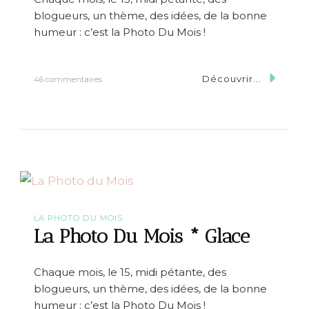
s
blogueurs, un thème, des idées, de la bonne
c
a
humeur : c’est la Photo Du Mois !
l
i
e
Découvrir...
s
46 commentaires
r
u
r
L
a
P
h
o
t
o
D
u
LA PHOTO DU MOIS
M
La Photo Du Mois * Glace
o
i
s
Chaque mois, le 15, midi pétante, des
*
blogueurs, un thème, des idées, de la bonne
E
n
humeur : c’est la Photo Du Mois !