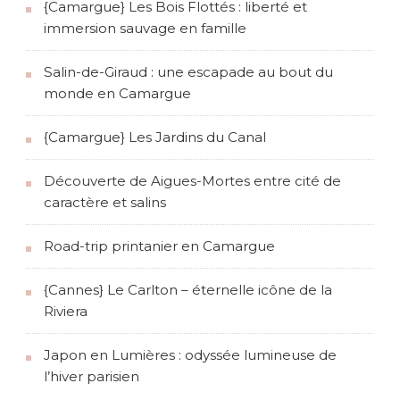
{Camargue} Les Bois Flottés : liberté et
i
immersion sauvage en famille
c
Salin-de-Giraud : une escapade au bout du
monde en Camargue
a
{Camargue} Les Jardins du Canal
t
Découverte de Aigues-Mortes entre cité de
i
caractère et salins
o
Road-trip printanier en Camargue
n
{Cannes} Le Carlton – éternelle icône de la
Riviera
s
Japon en Lumières : odyssée lumineuse de
l’hiver parisien