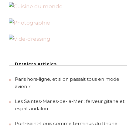
i
o
n
d
e
Derniers articles
s
Paris hors-ligne, et si on passait tous en mode
avion ?
p
Les Saintes-Maries-de-la-Mer : ferveur gitane et
u
esprit andalou
b
Port-Saint-Louis comme terminus du Rhône
l