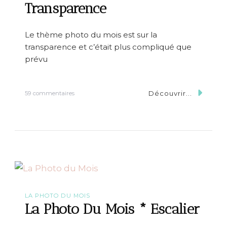
i
Transparence
s
*
L
Le thème photo du mois est sur la
a
transparence et c’était plus compliqué que
v
i
prévu
e
e
n
Découvrir...
s
59 commentaires
v
u
e
r
r
L
t
a
P
h
o
t
o
D
u
LA PHOTO DU MOIS
M
La Photo Du Mois * Escalier
o
i