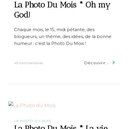
M
La Photo Du Mois * Oh my
o
i
God!
s
*
J
Chaque mois, le 15, midi pétante, des
e
blogueurs, un thème, des idées, de la bonne
u
x
humeur : c’est la Photo Du Mois !
d
e
m
Découvrir...
s
49 commentaires
a
u
i
r
n
L
s
a
P
h
o
t
o
D
u
LA PHOTO DU MOIS
M
La Photo Du Mois * La vie