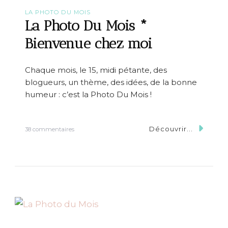
s
}
LA PHOTO DU MOIS
H
La Photo Du Mois *
ô
t
Bienvenue chez moi
e
l
T
Chaque mois, le 15, midi pétante, des
h
blogueurs, un thème, des idées, de la bonne
e
H
humeur : c’est la Photo Du Mois !
o
x
t
Découvrir...
s
38 commentaires
o
u
n
r
S
L
h
a
o
P
r
h
e
o
d
t
i
o
t
D
c