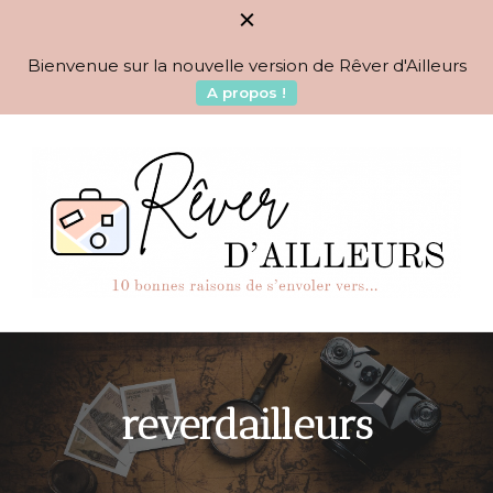
Bienvenue sur la nouvelle version de Rêver d'Ailleurs
A propos !
BLOG VOYAGES DEPUIS 2010
Rêver d'Ailleurs – 10
raisons de s'envoler vers…
reverdailleurs