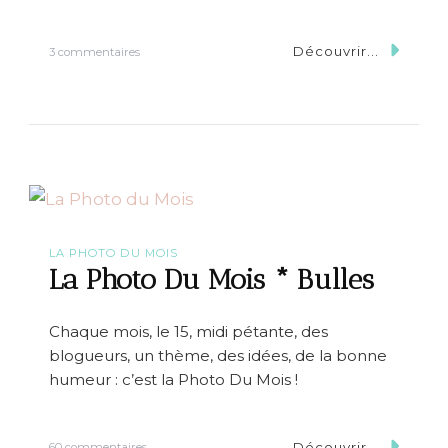
s
e
r
Découvrir...
s
3 commentaires
a
u
i
r
t
1
…
0
r
a
i
s
o
n
s
LA PHOTO DU MOIS
d
La Photo Du Mois * Bulles
e
s
’
Chaque mois, le 15, midi pétante, des
e
blogueurs, un thème, des idées, de la bonne
n
v
humeur : c’est la Photo Du Mois !
o
l
e
Découvrir...
s
r
60 commentaires