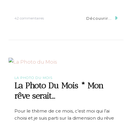
t
r
a
Découvrir...
s
v
42 commentaires
u
a
r
u
L
x
a
P
h
o
t
o
D
u
LA PHOTO DU MOIS
M
La Photo Du Mois * Mon
o
i
rêve serait…
s
*
G
Pour le thème de ce mois, c’est moi qui l’ai
l
choisi et je suis parti sur la dimension du rêve
a
c
e