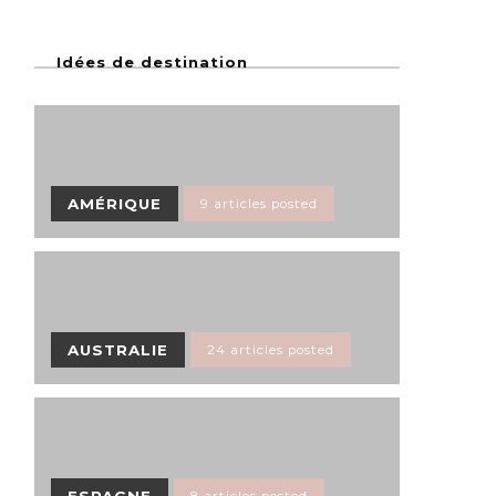
Idées de destination
AMÉRIQUE
9 articles posted
AUSTRALIE
24 articles posted
ESPAGNE
8 articles posted