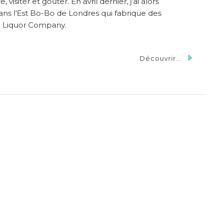
visiter et goûter. En avril dernier, j’ai alors
dans l’Est Bo-Bo de Londres qui fabrique des
on Liquor Company.
Découvrir...