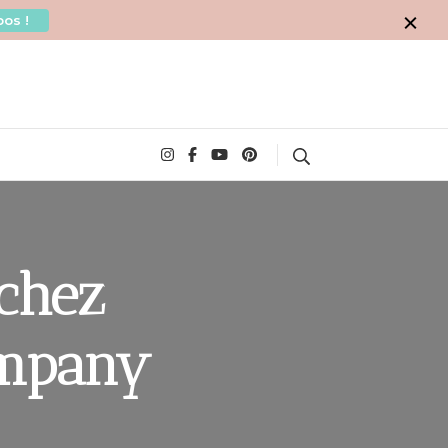
os !
Search
chez
ompany