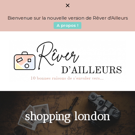
Bienvenue sur la nouvelle version de Rêver d'Ailleurs
A propos !
BLOG VOYAGES DEPUIS 2010
Rêver d'Ailleurs – 10
raisons de s'envoler vers…
shopping london