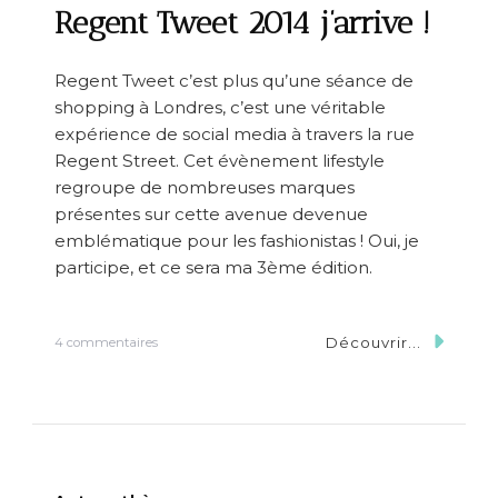
Regent Tweet 2014 j’arrive !
Regent Tweet c’est plus qu’une séance de
shopping à Londres, c’est une véritable
expérience de social media à travers la rue
Regent Street. Cet évènement lifestyle
regroupe de nombreuses marques
présentes sur cette avenue devenue
emblématique pour les fashionistas ! Oui, je
participe, et ce sera ma 3ème édition.
Découvrir...
s
4 commentaires
u
r
R
e
g
e
n