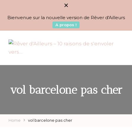
Bienvenue sur la nouvelle version de Rêver d'Ailleurs
A propos !
BLOG VOYAGES DEPUIS 2010
Rêver d'Ailleurs – 10
raisons de s'envoler vers…
vol barcelone pas cher
Home
vol barcelone pas cher