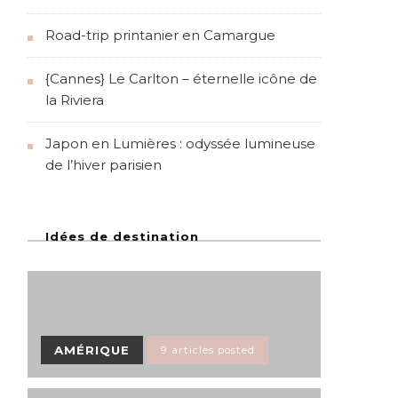
Road-trip printanier en Camargue
{Cannes} Le Carlton – éternelle icône de
la Riviera
Japon en Lumières : odyssée lumineuse
de l’hiver parisien
Idées de destination
AMÉRIQUE
9 articles posted