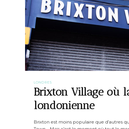
LONDRES
Brixton Village où 
londonienne
Brixton est moins populaire que d’autres 
Town… Mais c’est le moment où tout le mon