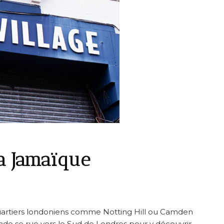
la Jamaïque
quartiers londoniens comme Notting Hill ou Camden
de se rue vers le Sud de Londres pour y découvrir