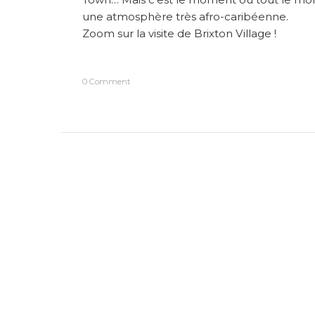
une atmosphère très afro-caribéenne.
Zoom sur la visite de Brixton Village !
o
0 Comment
n
B
r
i
x
t
o
n
V
i
l
l
a
g
e
o
ù
l