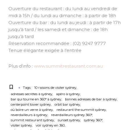
Ouverture du restaurant : du lundi au vendredi de
midi à 15h / du lundi au dimanche : à partir de 18h
Ouverture du bar : du lundi au jeudi : à partir de 17h
jusqu’à tard / les samedi et dimanche : de 18h
jusqu’à tard
Réservation recommandée : (02) 9247 9777
Tenue élégante exigée à l’entrée
Plus d’info :
www.summitrestaurant.com.au
Tags:
10 raisons de visiter sydney
adresses secrètes à sydney
apéro à sydney
bar qui tourne en 360° à sydney
bonnes adresses de bar à sydney
centerpoint tower sydney
orbit bar sydney
où boire un verre à sydney
restaurant the summit sydney
reverdailleurs à sydney
reverdailleurs sydney 360°
summit restaurant sydney
sunset sydney
sydney 360°
visiter sydney
voir sydney en 360