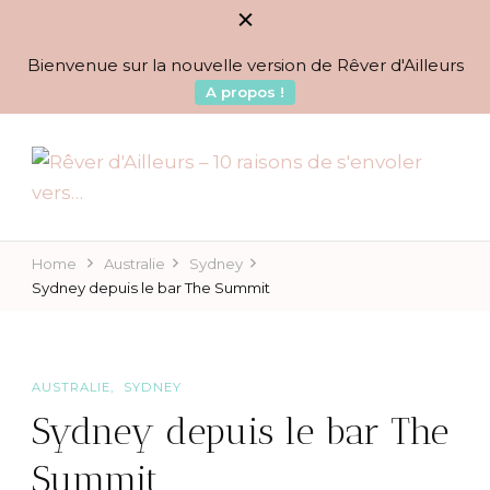
Bienvenue sur la nouvelle version de Rêver d'Ailleurs
A propos !
BLOG VOYAGES DEPUIS 2010
Rêver d'Ailleurs – 10
raisons de s'envoler vers…
Home
Australie
Sydney
Sydney depuis le bar The Summit
AUSTRALIE
SYDNEY
Sydney depuis le bar The
Summit