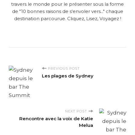
travers le monde pour le présenter sous la forme
de "10 bonnes raisons de s'envoler vers..." chaque
destination parcourue. Cliquez, Lisez, Voyagez !
P
PREVIOUS POST
Les plages de Sydney
o
s
t
NEXT POST
Rencontre avec la voix de Katie
N
Melua