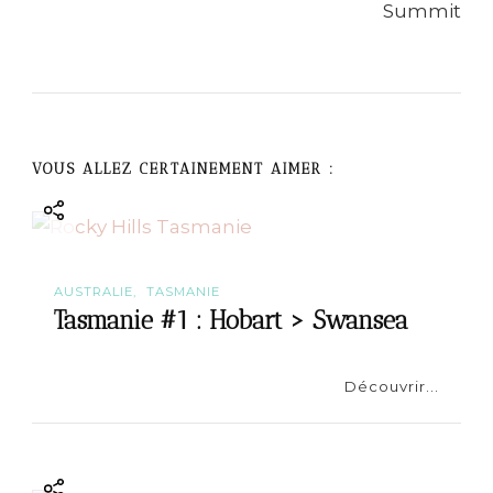
a
v
i
g
VOUS ALLEZ CERTAINEMENT AIMER :
a
t
AUSTRALIE
TASMANIE
i
Tasmanie #1 : Hobart > Swansea
o
Découvrir...
n