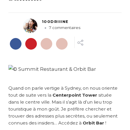
100DRIIINE
s
7 commentaires
u
r
S
y
d
n
e
y
d
Quand on parle vertige à Sydney, on nous oriente
e
p
tout de suite vers la
Centerpoint Tower
située
u
dans le centre ville. Mais il s’agit là d’un lieu trop
i
touristique à mon goût. Je préfère chercher et
s
trouver des adresses plus secrètes, ou seulement
l
connues des insiders… Accédez à
Orbit Bar
!
e