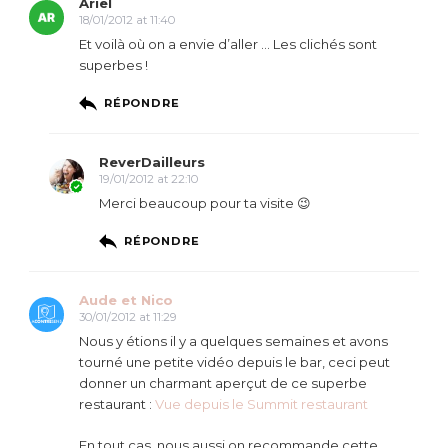
Ariel
18/01/2012 at 11:40
Et voilà où on a envie d’aller … Les clichés sont
superbes !
RÉPONDRE
ReverDailleurs
19/01/2012 at 22:10
Merci beaucoup pour ta visite 😉
RÉPONDRE
Aude et Nico
30/01/2012 at 11:29
Nous y étions il y a quelques semaines et avons
tourné une petite vidéo depuis le bar, ceci peut
donner un charmant aperçut de ce superbe
restaurant :
Vue depuis le Summit restaurant
En tout cas, nous aussi on recommande cette