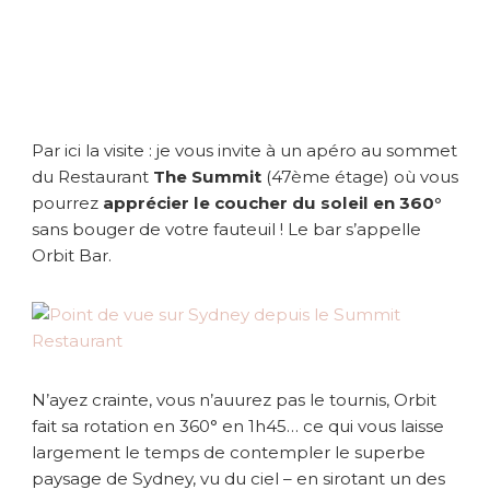
b
a
r
T
h
e
S
Par ici la visite : je vous invite à un apéro au sommet
u
du Restaurant
The Summit
(47ème étage) où vous
m
pourrez
apprécier le coucher du soleil en 360°
m
sans bouger de votre fauteuil ! Le bar s’appelle
i
Orbit Bar.
t
N’ayez crainte, vous n’auurez pas le tournis, Orbit
fait sa rotation en 360° en 1h45… ce qui vous laisse
largement le temps de contempler le superbe
paysage de Sydney, vu du ciel – en sirotant un des