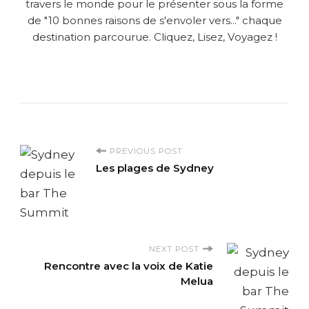
travers le monde pour le présenter sous la forme
de "10 bonnes raisons de s'envoler vers..." chaque
destination parcourue. Cliquez, Lisez, Voyagez !
P
PREVIOUS POST
Les plages de Sydney
o
s
t
NEXT POST
Rencontre avec la voix de Katie
N
Melua