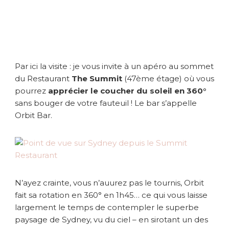
b
a
r
T
h
e
Par ici la visite : je vous invite à un apéro au sommet
S
u
du Restaurant
The Summit
(47ème étage) où vous
m
pourrez
apprécier le coucher du soleil en 360°
m
sans bouger de votre fauteuil ! Le bar s’appelle
i
Orbit Bar.
t
N’ayez crainte, vous n’auurez pas le tournis, Orbit
fait sa rotation en 360° en 1h45… ce qui vous laisse
largement le temps de contempler le superbe
paysage de Sydney, vu du ciel – en sirotant un des