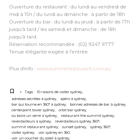
Ouverture du restaurant : du lundi au vendredi de
midi à 15h / du lundi au dimanche : à partir de 18h
Ouverture du bar : du lundi au jeudi : à partir de 17h
jusqu’à tard / les samedi et dimanche : de 18h
jusqu’à tard
Réservation recommandée : (02) 9247 9777
Tenue élégante exigée à l’entrée
Plus d’info :
www.summitrestaurant.com.au
Tags:
10 raisons de visiter sydney
adresses secrètes à sydney
apéro à sydney
bar qui tourne en 360° à sydney
bonnes adresses de bar à sydney
centerpoint tower sydney
orbit bar sydney
où boire un verre à sydney
restaurant the summit sydney
reverdailleurs à sydney
reverdailleurs sydney 360°
summit restaurant sydney
sunset sydney
sydney 360°
visiter sydney
voir sydney en 360
voir un coucher du soleil à sydney