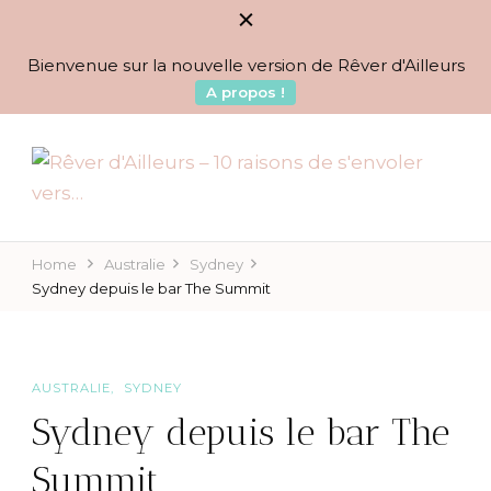
Bienvenue sur la nouvelle version de Rêver d'Ailleurs
A propos !
BLOG VOYAGES DEPUIS 2010
Rêver d'Ailleurs – 10
raisons de s'envoler vers…
Home
Australie
Sydney
Sydney depuis le bar The Summit
AUSTRALIE
SYDNEY
Sydney depuis le bar The
Summit