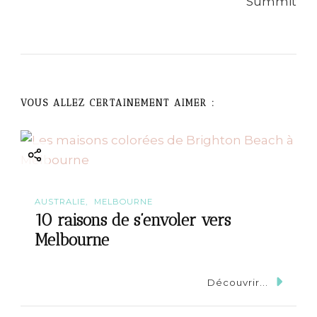
a
v
i
g
VOUS ALLEZ CERTAINEMENT AIMER :
a
t
i
AUSTRALIE
MELBOURNE
10 raisons de s’envoler vers
o
Melbourne
n
Découvrir...