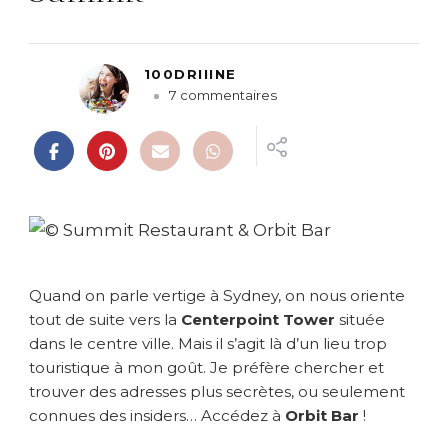
100DRIIINE
s
7 commentaires
u
r
S
y
d
n
e
y
d
Quand on parle vertige à Sydney, on nous oriente
e
tout de suite vers la
Centerpoint Tower
située
p
dans le centre ville. Mais il s’agit là d’un lieu trop
u
touristique à mon goût. Je préfère chercher et
i
s
trouver des adresses plus secrètes, ou seulement
l
connues des insiders… Accédez à
Orbit Bar
!
e