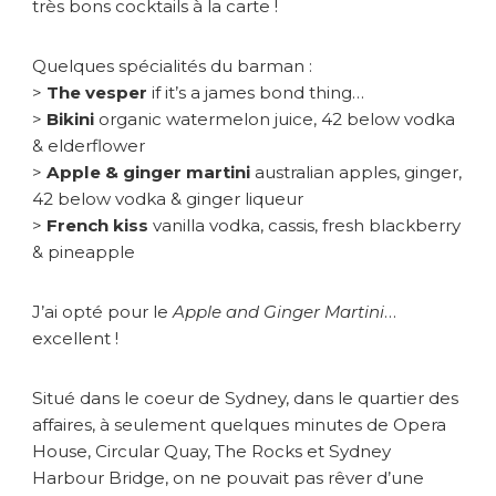
très bons cocktails à la carte !
Quelques spécialités du barman :
>
The vesper
if it’s a james bond thing…
>
Bikini
organic watermelon juice, 42 below vodka
& elderflower
>
Apple & ginger martini
australian apples, ginger,
42 below vodka & ginger liqueur
>
French kiss
vanilla vodka, cassis, fresh blackberry
& pineapple
J’ai opté pour le
Apple and Ginger Martini
…
excellent !
Situé dans le coeur de Sydney, dans le quartier des
affaires, à seulement quelques minutes de Opera
House, Circular Quay, The Rocks et Sydney
Harbour Bridge, on ne pouvait pas rêver d’une