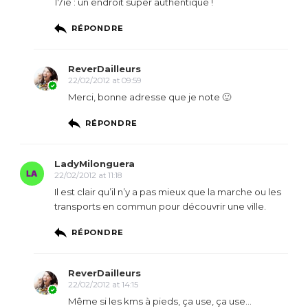
17iè : un endroit super authentique !
RÉPONDRE
ReverDailleurs
22/02/2012 at 09:59
Merci, bonne adresse que je note 🙂
RÉPONDRE
LadyMilonguera
22/02/2012 at 11:18
Il est clair qu’il n’y a pas mieux que la marche ou les
transports en commun pour découvrir une ville.
RÉPONDRE
ReverDailleurs
22/02/2012 at 14:15
Même si les kms à pieds, ça use, ça use…