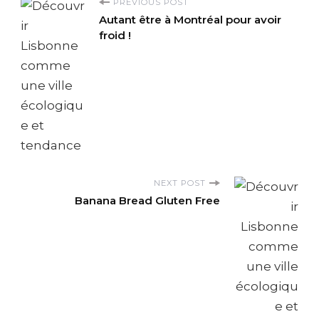
P
PREVIOUS POST
Autant être à Montréal pour avoir
o
froid !
s
t
N
a
NEXT POST
v
Banana Bread Gluten Free
i
g
a