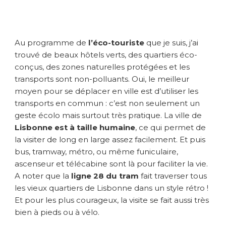
l
e
é
Au programme de
l’éco-touriste
que je suis, j’ai
c
o
trouvé de beaux hôtels verts, des quartiers éco-
l
conçus, des zones naturelles protégées et les
o
transports sont non-polluants. Oui, le meilleur
g
moyen pour se déplacer en ville est d’utiliser les
i
transports en commun : c’est non seulement un
q
geste écolo mais surtout très pratique. La ville de
u
Lisbonne est à taille humaine
, ce qui permet de
e
e
la visiter de long en large assez facilement. Et puis
t
bus, tramway, métro, ou même funiculaire,
t
ascenseur et télécabine sont là pour faciliter la vie.
e
A noter que la
ligne 28 du tram
fait traverser tous
n
les vieux quartiers de Lisbonne dans un style rétro !
d
Et pour les plus courageux, la visite se fait aussi très
a
bien à pieds ou à vélo.
n
c