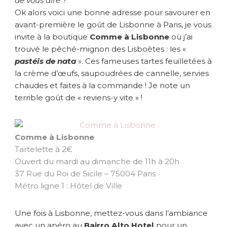
de vous dire ?
Ok alors voici une bonne adresse pour savourer en
avant-première le goût de Lisbonne à Paris, je vous
invite à la boutique
Comme à Lisbonne
où j’ai
trouvé le pêché-mignon des Lisboètes : les «
pastéis de nata
». Ces fameuses tartes feuilletées à
la crème d’œufs, saupoudrées de cannelle, servies
chaudes et faites à la commande ! Je note un
terrible goût de « reviens-y vite » !
Comme à Lisbonne
Tartelette à 2€
Ouvert du mardi au dimanche de 11h à 20h
37 Rue du Roi de Sicile – 75004 Paris
Métro ligne 1 : Hôtel de Ville
Une fois à Lisbonne, mettez-vous dans l’ambiance
avec un apéro au
Bairro Alto Hotel
pour un