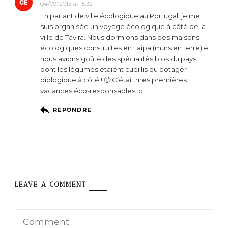
04/09/2015 at 15:32
En parlant de ville écologique au Portugal, je me
suis organisée un voyage écologique à côté de la
ville de Tavira. Nous dormions dans des maisons
écologiques construites en Taipa (murs en terre) et
nous avions goûté des spécialités bios du pays
dont les légumes étaient cueillis du potager
biologique à côté ! 🙂 C’était mes premières
vacances éco-responsables :p
RÉPONDRE
LEAVE A COMMENT