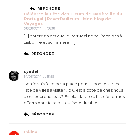
RÉPONDRE
Célébrez la Fête des Fleurs de Madère île du
Portugal | ReverDailleurs - Mon blog de
Voyages
25/05/2012 at 08:35
[…] noterez alors que le Portugal ne se limite pas à
Lisbonne et son arrière […]
RÉPONDRE
cyndel
14/05/2014 at 15:56
Bon je vais faire de la place pour Lisbonne sur ma
liste de villes à visiter ! :p C’est à côté de chez nous,
alors pourquoi pas ? En plus, la ville a fait d’énormes
efforts pour faire du tourisme durable !
RÉPONDRE
Céline