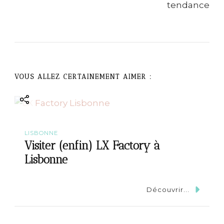
t
i
o
n
VOUS ALLEZ CERTAINEMENT AIMER :
LISBONNE
Visiter (enfin) LX Factory à
Lisbonne
Découvrir...