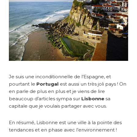
r
i
r
L
i
s
b
o
n
n
e
c
Je suis une inconditionnelle de l’Espagne, et
o
pourtant le
Portugal
est aussi un très joli pays ! On
m
en parle de plus en plus et je viens de lire
m
beaucoup d’articles sympa sur
Lisbonne
sa
e
u
capitale que je voulais partager avec vous.
n
e
En résumé, Lisbonne est une ville à la pointe des
v
tendances et en phase avec l’environnement !
i
l