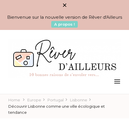
Bienvenue sur la nouvelle version de Rêver d'Ailleurs
A propos !
BLOG VOYAGES DEPUIS 2010
Rêver d'Ailleurs – 10
raisons de s'envoler vers…
Home
Europe
Portugal
Lisbonne
Découvrir Lisbonne comme une ville écologique et
tendance