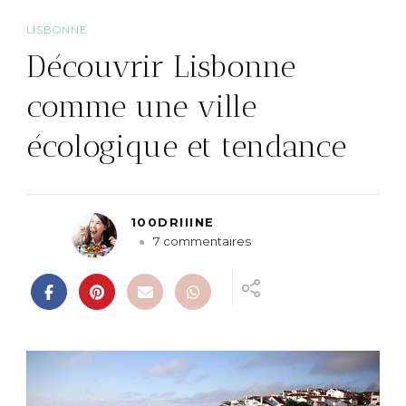
LISBONNE
Découvrir Lisbonne
comme une ville
écologique et tendance
100DRIIINE
s
7 commentaires
u
r
D
é
c
o
u
v