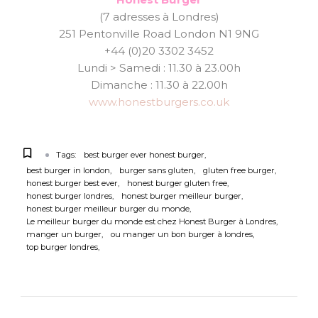
(7 adresses à Londres)
251 Pentonville Road London N1 9NG
+44 (0)20 3302 3452
Lundi > Samedi : 11.30 à 23.00h
Dimanche : 11.30 à 22.00h
www.honestburgers.co.uk
Tags:
best burger ever honest burger
best burger in london
burger sans gluten
gluten free burger
honest burger best ever
honest burger gluten free
honest burger londres
honest burger meilleur burger
honest burger meilleur burger du monde
Le meilleur burger du monde est chez Honest Burger à Londres
manger un burger
ou manger un bon burger à londres
top burger londres