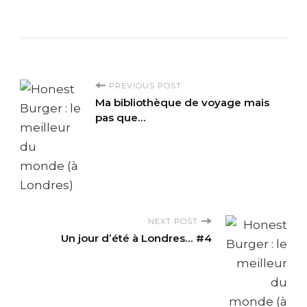
P
PREVIOUS POST
Ma bibliothèque de voyage mais
o
pas que…
s
t
N
NEXT POST
Un jour d’été à Londres… #4
a
v