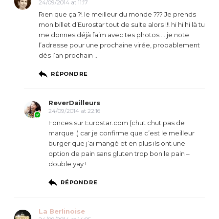
24/09/2014 at 11:17
Rien que ça ?! le meilleur du monde ??? Je prends
mon billet d’Eurostar tout de suite alors !!! hi hi hi là tu
me donnes déjà faim avec tes photos … je note
l’adresse pour une prochaine virée, probablement
dès l’an prochain …
RÉPONDRE
ReverDailleurs
24/09/2014 at 22:16
Fonces sur Eurostar.com (chut chut pas de
marque !) car je confirme que c’est le meilleur
burger que j’ai mangé et en plus ils ont une
option de pain sans gluten trop bon le pain –
double yay !
RÉPONDRE
La Berlinoise