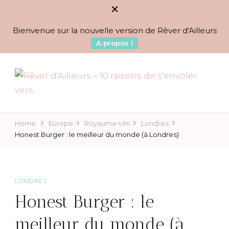
Bienvenue sur la nouvelle version de Rêver d'Ailleurs
A propos !
BLOG VOYAGES DEPUIS 2010
Rêver d'Ailleurs – 10
raisons de s'envoler vers…
Home
Europe
Royaume-Uni
Londres
Honest Burger : le meilleur du monde (à Londres)
LONDRES
Honest Burger : le
meilleur du monde (à