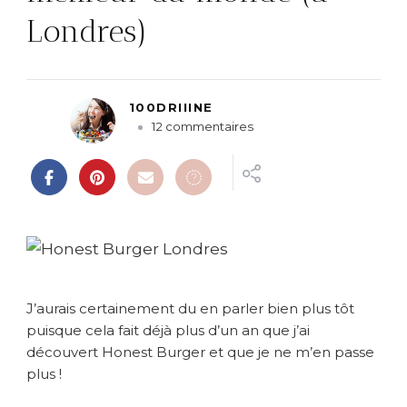
Londres)
100DRIIINE
s
12 commentaires
u
r
H
o
n
e
s
t
B
J’aurais certainement du en parler bien plus tôt
u
puisque cela fait déjà plus d’un an que j’ai
r
découvert Honest Burger et que je ne m’en passe
g
plus !
e
r