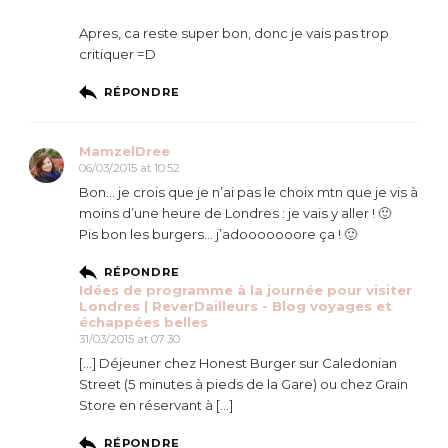
Apres, ca reste super bon, donc je vais pas trop
critiquer =D
RÉPONDRE
MamzelDree
06/03/2015 at 10:52
Bon… je crois que je n’ai pas le choix mtn que je vis à
moins d’une heure de Londres : je vais y aller ! 🙂
Pis bon les burgers… j’adooooooore ça ! 🙂
RÉPONDRE
Idées de programme à la journée pour visiter
Londres | ReverDailleurs - Blog voyages et
échappées belles
31/03/2015 at 07:30
[…] Déjeuner chez Honest Burger sur Caledonian
Street (5 minutes à pieds de la Gare) ou chez Grain
Store en réservant à […]
RÉPONDRE