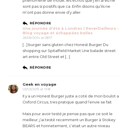
phenomene de mode, les echos que j’en ai eu ne
sont pas si positifs que ca. Enfin disons qu’ils ne
m’ont pas donne envie d’y aller.
RÉPONDRE
Une journée d'été à Londres | ReverDailleurs -
Blog voyage et échappées belles
26/09/2014 at 08:17
[…] burger sans gluten chez Honest Burger Du
shopping sur Spitalfield Market Une balade street
art entre Old Street et […]
RÉPONDRE
Geek en voyage
03/03/2015 at 13:18
Il y a un Honest Burger juste a coté de mon boulot a
Oxford Circus, tres pratique quand l’envie se fait
Mais pour avoir testé je pense pas que ce soit le
meilleur, j’ai testé recemment un Burger à Stokey
BEARS et honnetement, c’etait un autre niveau