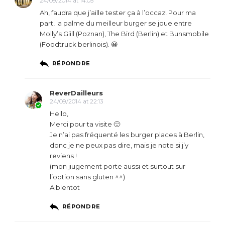
24/09/2014 at 14:05
Ah, faudra que j’aille tester ça à l’occaz! Pour ma
part, la palme du meilleur burger se joue entre
Molly’s Giill (Poznan), The Bird (Berlin) et Bunsmobile
(Foodtruck berlinois). 😀
RÉPONDRE
ReverDailleurs
24/09/2014 at 22:13
Hello,
Merci pour ta visite 🙂
Je n’ai pas fréquenté les burger places à Berlin,
donc je ne peux pas dire, mais je note si j’y
reviens !
(mon jiugement porte aussi et surtout sur
l’option sans gluten ^^)
A bientot
RÉPONDRE