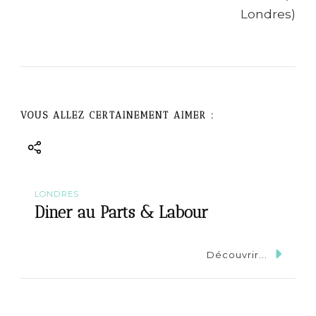
i
g
a
t
VOUS ALLEZ CERTAINEMENT AIMER :
i
o
n
LONDRES
Diner au Parts & Labour
Découvrir...