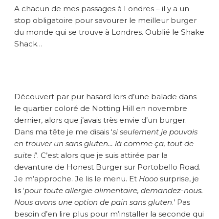
:
A chacun de mes passages à Londres – il y a un
l
stop obligatoire pour savourer le meilleur burger
e
du monde qui se trouve à Londres. Oublié le Shake
m
Shack…
e
i
l
l
e
u
Découvert par pur hasard lors d’une balade dans
r
le quartier coloré de Notting Hill en novembre
d
dernier, alors que j’avais très envie d’un burger.
u
Dans ma tête je me disais ‘
si seulement je pouvais
m
en trouver un sans gluten… là comme ça, tout de
o
suite !
‘. C’est alors que je suis attirée par la
n
devanture de Honest Burger sur Portobello Road.
d
e
Je m’approche. Je lis le menu. Et
Hooo
surprise, je
(
lis ‘
pour toute allergie alimentaire, demandez-nous.
à
Nous avons une option de pain sans gluten
.’ Pas
L
besoin d’en lire plus pour m’installer la seconde qui
o