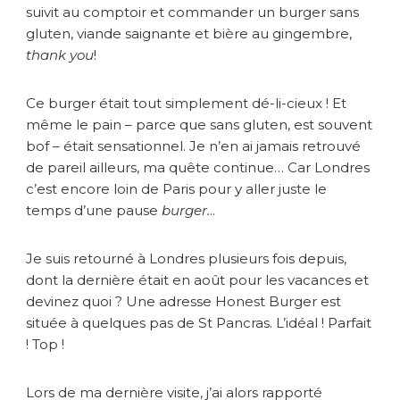
suivit au comptoir et commander un burger sans
n
gluten, viande saignante et bière au gingembre,
d
thank you
!
r
e
s
Ce burger était tout simplement dé-li-cieux ! Et
)
même le pain – parce que sans gluten, est souvent
bof – était sensationnel. Je n’en ai jamais retrouvé
de pareil ailleurs, ma quête continue… Car Londres
c’est encore loin de Paris pour y aller juste le
temps d’une pause
burger.
..
Je suis retourné à Londres plusieurs fois depuis,
dont la dernière était en août pour les vacances et
devinez quoi ? Une adresse Honest Burger est
située à quelques pas de St Pancras. L’idéal ! Parfait
! Top !
Lors de ma dernière visite, j’ai alors rapporté