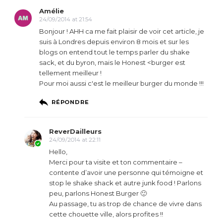
Amélie
24/09/2014 at 21:54
Bonjour ! AHH ca me fait plaisir de voir cet article, je
suis à Londres depuis environ 8 mois et sur les
blogs on entend tout le temps parler du shake
sack, et du byron, mais le Honest <burger est
tellement meilleur !
Pour moi aussi c'est le meilleur burger du monde !!!
RÉPONDRE
ReverDailleurs
24/09/2014 at 22:11
Hello,
Merci pour ta visite et ton commentaire –
contente d’avoir une personne qui témoigne et
stop le shake shack et autre junk food ! Parlons
peu, parlons Honest Burger 🙂
Au passage, tu as trop de chance de vivre dans
cette chouette ville, alors profites !!