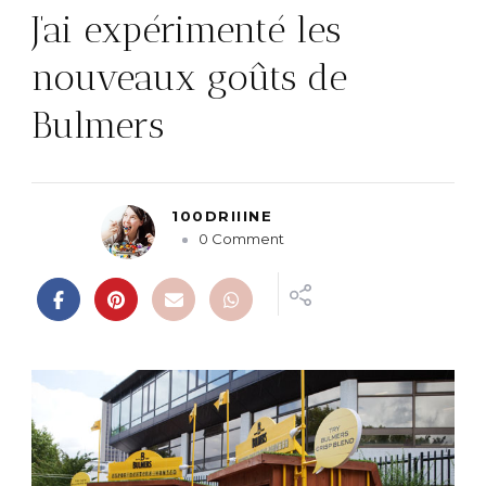
J’ai expérimenté les
nouveaux goûts de
Bulmers
100DRIIINE
o
0 Comment
n
J
’
a
i
e
x
p
é
r