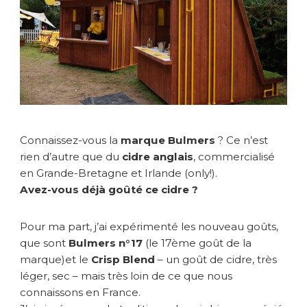
i
m
e
n
t
é
l
e
s
n
Connaissez-vous la
marque Bulmers
? Ce n’est
o
rien d’autre que du
cidre anglais
, commercialisé
u
en Grande-Bretagne et Irlande (only!).
v
Avez-vous déjà goûté ce cidre ?
e
a
u
Pour ma part, j’ai expérimenté les nouveau goûts,
x
que sont
Bulmers n°17
(le 17ème goût de la
g
marque)et le
Crisp Blend
– un goût de cidre, très
o
léger, sec – mais très loin de ce que nous
û
t
connaissons en France.
s