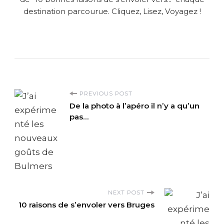
destination parcourue. Cliquez, Lisez, Voyagez !
P
PREVIOUS POST
De la photo à l’apéro il n’y a qu’un
o
pas…
s
t
N
NEXT POST
10 raisons de s’envoler vers Bruges
a