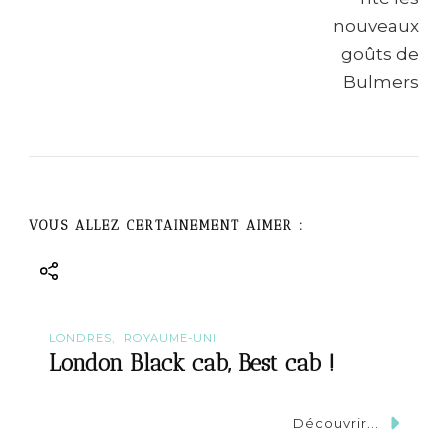
v
i
g
a
t
VOUS ALLEZ CERTAINEMENT AIMER :
i
o
n
LONDRES
ROYAUME-UNI
London Black cab, Best cab !
Découvrir...