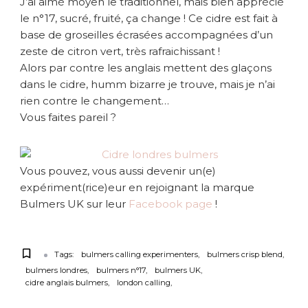
J’ai aimé moyen le traditionnel, mais bien apprécié
d
le n°17, sucré, fruité, ça change ! Ce cidre est fait à
e
base de groseilles écrasées accompagnées d’un
B
zeste de citron vert, très rafraichissant !
u
Alors par contre les anglais mettent des glaçons
l
dans le cidre, humm bizarre je trouve, mais je n’ai
m
e
rien contre le changement…
r
Vous faites pareil ?
s
Vous pouvez, vous aussi devenir un(e)
expériment(rice)eur en rejoignant la marque
Bulmers UK sur leur
Facebook page
!
Tags:
bulmers calling experimenters
bulmers crisp blend
bulmers londres
bulmers n°17
bulmers UK
cidre anglais bulmers
london calling