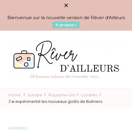
Bienvenue sur la nouvelle version de Rêver d'Ailleurs
A propos !
BLOG VOYAGES DEPUIS 2010
Rêver d'Ailleurs – 10
raisons de s'envoler vers…
Home
Europe
Royaume-Uni
Londres
J’ai expérimenté les nouveaux goûts de Bulmers
LONDRES