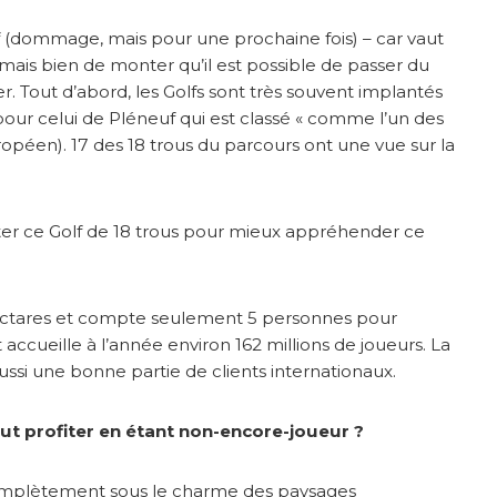
olf (dommage, mais pour une prochaine fois) – car vaut
 mais bien de monter qu’il est possible de passer du
 Tout d’abord, les Golfs sont très souvent implantés
s pour celui de Pléneuf qui est classé « comme l’un des
opéen). 17 des 18 trous du parcours ont une vue sur la
iter ce Golf de 18 trous pour mieux appréhender ce
5 Hectares et compte seulement 5 personnes pour
t accueille à l’année environ 162 millions de joueurs. La
 aussi une bonne partie de clients internationaux.
ut profiter en étant non-encore-joueur ?
té complètement sous le charme des paysages