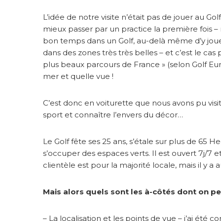
c
L’idée de notre visite n’était pas de jouer au G
l
e
mieux passer par un practice la première fois –
G
bon temps dans un Golf, au-delà même d’y jouer.
o
dans des zones très très belles – et c’est le ca
l
plus beaux parcours de France » (selon Golf Eur
f
mer et quelle vue !
C’est donc en voiturette que nous avons pu vis
sport et connaître l’envers du décor…
Le Golf fête ses 25 ans, s’étale sur plus de 6
s’occuper des espaces verts. Il est ouvert 7j/7 e
clientèle est pour la majorité locale, mais il y a
Mais alors quels sont les à-côtés dont on pe
– La localisation et les points de vue – j’ai é