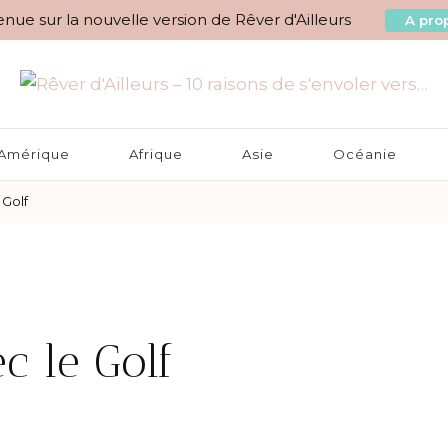
nue sur la nouvelle version de Rêver d'Ailleurs
A prop
aisons de s'envoler vers…
Amérique
Afrique
Asie
Océanie
 Golf
ec le Golf