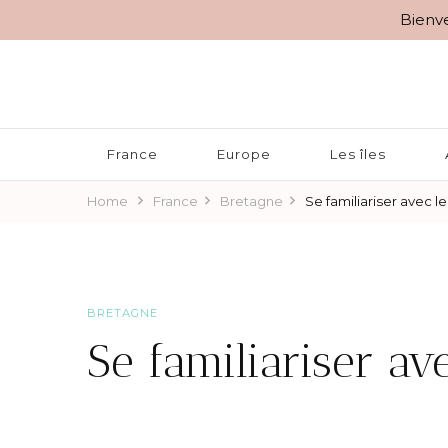
Bienve
BLOG VOYAGES DEPUIS 2010
Rêver d'Ailleurs – 10 r
France
Europe
Les îles
Home
France
Bretagne
Se familiariser avec le
BRETAGNE
Se familiariser av