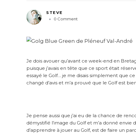
STEVE
o
0 Comment
n
S
e
f
a
m
Je dois avouer qu’avant ce week-end en Bretagne
i
puisque j’avais en tête que ce sport était réservé
l
essayé le Golf… je me disais simplement que ce n
i
changé d’avis et m’a prouvé que le Golf est bien
a
r
i
s
e
r
Je pense aussi que j’ai eu de la chance de ren
a
démystifié l’image du Golf et m’a donné envie
v
d’apprendre à jouer au Golf, est de faire un pa
e