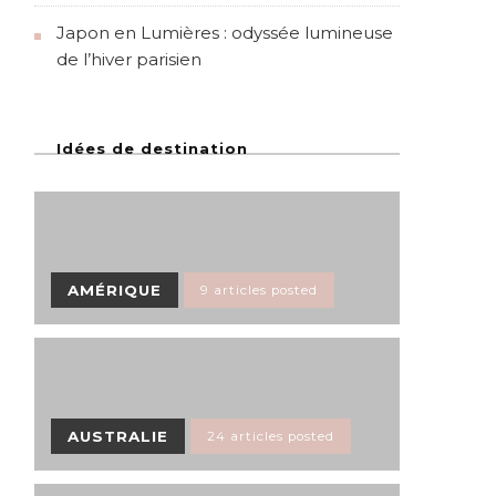
Japon en Lumières : odyssée lumineuse
de l’hiver parisien
Idées de destination
AMÉRIQUE
9 articles posted
AUSTRALIE
24 articles posted