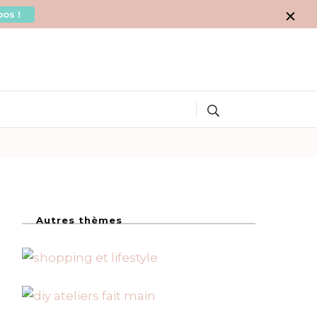
os !
Search
Autres thèmes