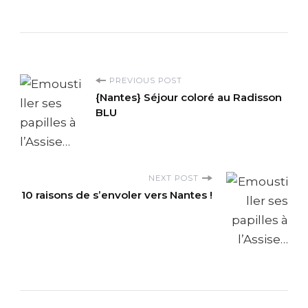
P
PREVIOUS POST
{Nantes} Séjour coloré au Radisson
o
BLU
s
t
NEXT POST
10 raisons de s’envoler vers Nantes !
N
a
v