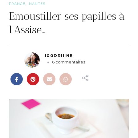
FRANCE
NANTES
Emoustiller ses papilles à
l’Assise…
100DRIIINE
s
6 commentaires
u
r
E
m
o
u
s
t
i
l
l