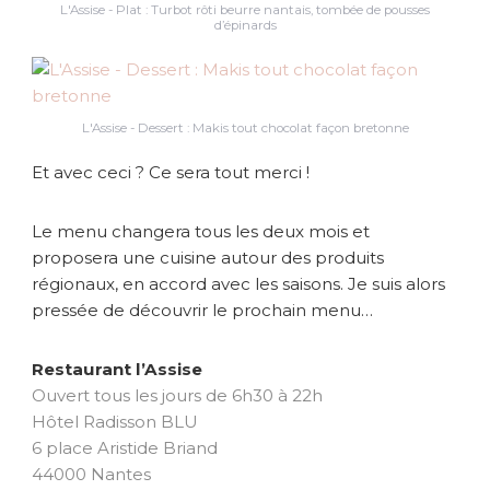
L'Assise - Plat : Turbot rôti beurre nantais, tombée de pousses
d’épinards
L'Assise - Dessert : Makis tout chocolat façon bretonne
Et avec ceci ? Ce sera tout merci !
Le menu changera tous les deux mois et
proposera une cuisine autour des produits
régionaux, en accord avec les saisons. Je suis alors
pressée de découvrir le prochain menu…
Restaurant l’Assise
Ouvert tous les jours de 6h30 à 22h
Hôtel Radisson BLU
6 place Aristide Briand
44000 Nantes