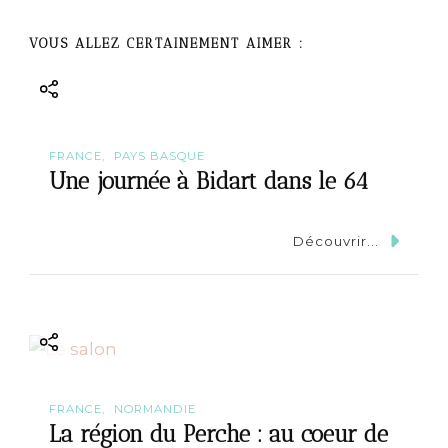
i
g
VOUS ALLEZ CERTAINEMENT AIMER :
a
t
FRANCE
PAYS BASQUE
i
Une journée à Bidart dans le 64
o
Découvrir...
n
FRANCE
NORMANDIE
La région du Perche : au coeur de