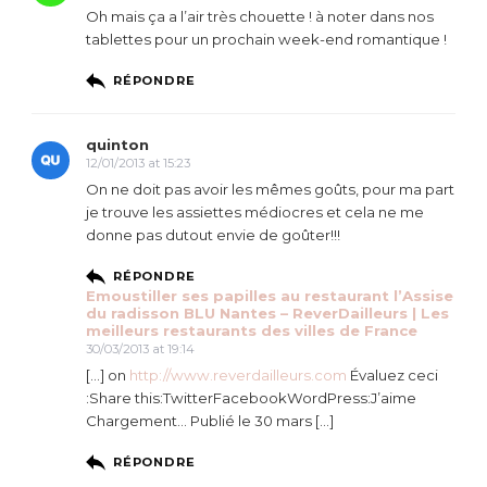
Oh mais ça a l’air très chouette ! à noter dans nos
tablettes pour un prochain week-end romantique !
RÉPONDRE
quinton
12/01/2013 at 15:23
On ne doit pas avoir les mêmes goûts, pour ma part
je trouve les assiettes médiocres et cela ne me
donne pas dutout envie de goûter!!!
RÉPONDRE
Emoustiller ses papilles au restaurant l’Assise
du radisson BLU Nantes – ReverDailleurs | Les
meilleurs restaurants des villes de France
30/03/2013 at 19:14
[…] on
http://www.reverdailleurs.com
Évaluez ceci
:Share this:TwitterFacebookWordPress:J’aime
Chargement… Publié le 30 mars […]
RÉPONDRE