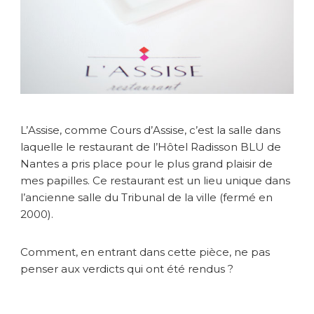
e
r
s
e
s
p
a
p
i
L’Assise, comme Cours d’Assise, c’est la salle dans
l
laquelle le restaurant de l’Hôtel Radisson BLU de
l
Nantes a pris place pour le plus grand plaisir de
e
mes papilles. Ce restaurant est un lieu unique dans
s
à
l’ancienne salle du Tribunal de la ville (fermé en
l
2000).
’
A
Comment, en entrant dans cette pièce, ne pas
s
penser aux verdicts qui ont été rendus ?
s
i
s
e