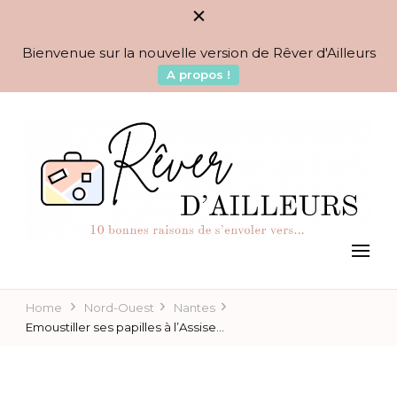
Bienvenue sur la nouvelle version de Rêver d'Ailleurs
A propos !
BLOG VOYAGES DEPUIS 2010
Rêver d'Ailleurs – 10
raisons de s'envoler vers…
Home
Nord-Ouest
Nantes
Emoustiller ses papilles à l’Assise…