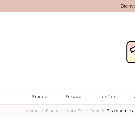
Bienve
BLOG VOYAGES DEPUIS 2010
Rêver d'Ailleurs – 10 r
France
Europe
Les îles
Home
France
Nord-Est
Paris
Bistronomie 