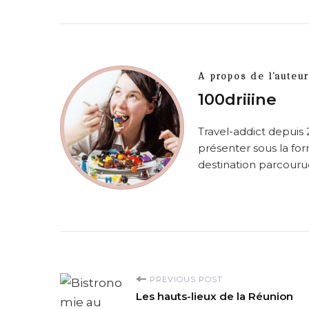
A propos de l'auteur
100driiine
Travel-addict depuis 
présenter sous la for
destination parcourue
P
PREVIOUS POST
Les hauts-lieux de la Réunion