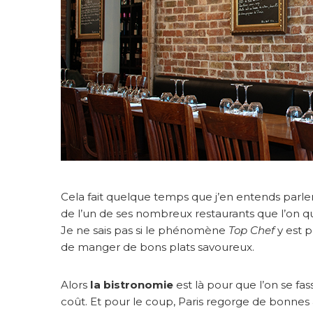
m
i
e
a
u
G
a
r
d
e
T
e
m
p
Cela fait quelque temps que j’en entends parler
s
de l’un de ses nombreux restaurants que l’on qu
Je ne sais pas si le phénomène
Top Chef
y est p
de manger de bons plats savoureux.
Alors
la bistronomie
est là pour que l’on se fa
coût. Et pour le coup, Paris regorge de bonnes 