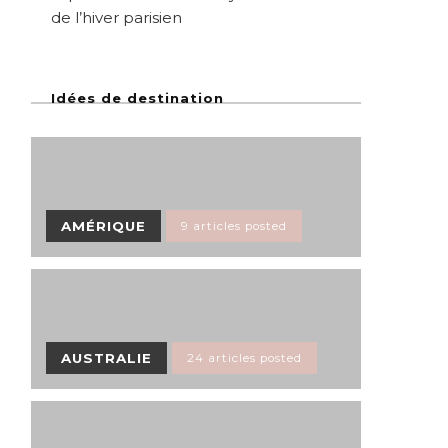
de l’hiver parisien
Idées de destination
AMÉRIQUE
9 articles posted
AUSTRALIE
24 articles posted