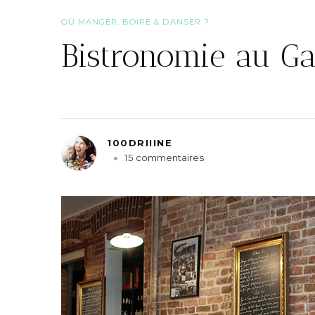
OÙ MANGER, BOIRE & DANSER ?
Bistronomie au G
100DRIIINE
s
15 commentaires
u
r
B
i
s
t
r
o
n
o