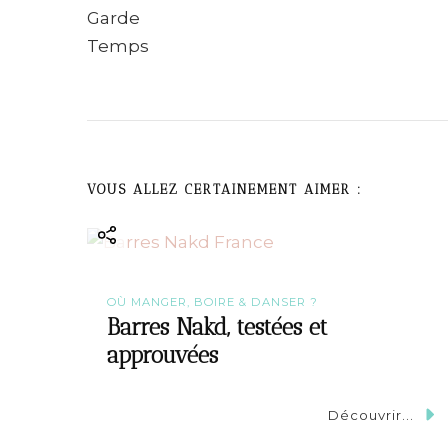
o
s
t
N
a
VOUS ALLEZ CERTAINEMENT AIMER :
v
i
OÙ MANGER, BOIRE & DANSER ?
Barres Nakd, testées et
g
approuvées
a
Découvrir...
t