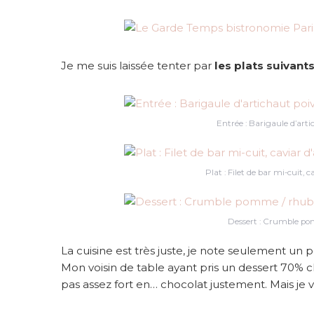
Je me suis laissée tenter par
les plats suivant
Entrée : Barigaule d’artic
Plat : Filet de bar mi-cuit, 
Dessert : Crumble pom
La cuisine est très juste, je note seulement un 
Mon voisin de table ayant pris un dessert 70% ch
pas assez fort en… chocolat justement. Mais je 