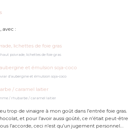
s
, avec :
haut poivrade, lichettes de foie gras
caviar d’aubergine et émulsion soja-coco
me / rhubarbe / caramel laitier
peu trop de vinaigre à mon goût dans l’entrée foie gras.
ocolat, et pour l’avoir aussi goûté, ce n’était peut-être
vous l’accorde, ceci n’est qu’un jugement personnel…