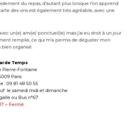
idement du repas, d’autant plus lorsque l’on apprend
carte des vins est également très agréable, avec une
vec un(e) ami(e) ponctuel(le) mais j’ai eu droit à un jour
llement remplie, ce qui m’a permis de déguster mon
 bien organisé.
Garde Temps
ue Pierre-Fontaine
5009 Paris
 : 09 81 48 50 55
sauf le samedi midi et dimanche
igalle ou Bus n°67
IT – Fermé