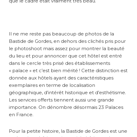
que le cadre était vraiment très beau.
e
d
e
G
o
r
Il ne me reste pas beaucoup de photos de la
d
Bastide de Gordes, en dehors des clichés pris pour
e
le photoshoot mais assez pour montrer la beauté
s
du lieu et pour annoncer que cet hôtel est entré
dans le cercle très prisé des établissements
« palace » et c’est bien mérité ! Cette distinction est
donnée aux hôtels ayant des caractéristiques
exemplaires en terme de localisation
géographique, d’intérêt historique et d’esthétisme.
Les services offerts tiennent aussi une grande
importance. On dénombre désormais 23 Palaces
en France.
Pour la petite histoire, la Bastide de Gordes est une