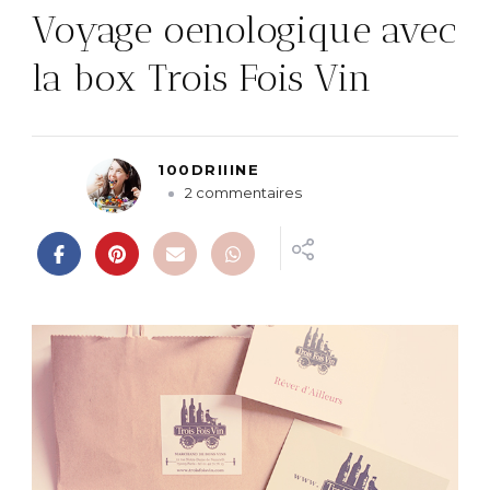
Voyage oenologique avec
la box Trois Fois Vin
100DRIIINE
s
2 commentaires
u
r
V
o
y
a
g
e
o
e
n
o
l