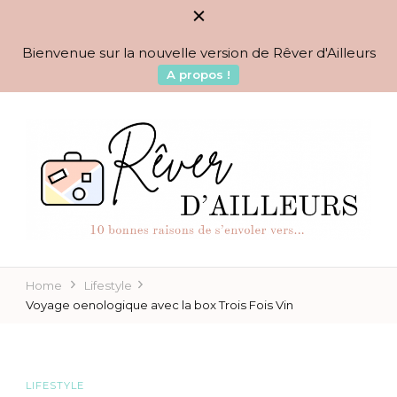
Bienvenue sur la nouvelle version de Rêver d'Ailleurs
A propos !
BLOG VOYAGES DEPUIS 2010
Rêver d'Ailleurs – 10
raisons de s'envoler vers…
Home
Lifestyle
Voyage oenologique avec la box Trois Fois Vin
LIFESTYLE