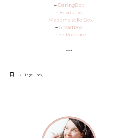
–
DarlingBox
–
Envouthé
–
Mademoiselle Box
–
Smartbox
–
The Popcase
***
Tags:
box