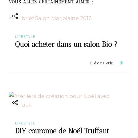
a
VOUS ALLEZ CERTAINEMENT AIMER :
t
i
LIFESTYLE
o
Quoi acheter dans un salon Bio ?
n
Découvrir...
LIFESTYLE
DIY couronne de Noël Truffaut