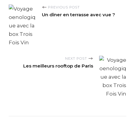
P
PREVIOUS POST
Un dîner en terrasse avec vue ?
o
s
t
NEXT POST
N
Les meilleurs rooftop de Paris
a
v
i
g