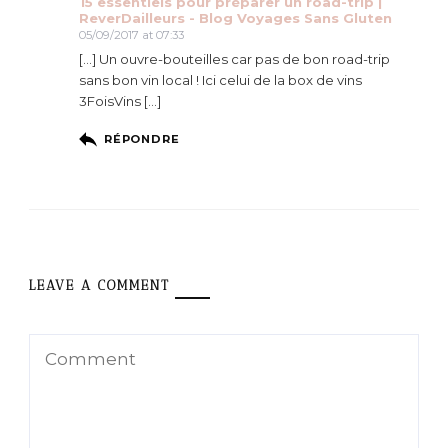
15 essentiels pour préparer un road-trip |
ReverDailleurs - Blog Voyages Sans Gluten
05/09/2017 at 07:33
[…] Un ouvre-bouteilles car pas de bon road-trip
sans bon vin local ! Ici celui de la box de vins
3FoisVins […]
RÉPONDRE
LEAVE A COMMENT