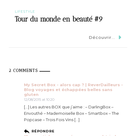
LIFESTYLE
Tour du monde en beauté #9
Découvrir...
2 COMMENTS
My Secret Box - alors cap ? | ReverDailleurs -
Blog voyages et échappées belles sans
gluten
12/08/2015 at 10:20
[…] Les autres BOX que j’aime : – DarlingBox –
Envouthé – Mademoiselle Box – Smartbox – The
Popcase – Trois Fois Vins […]
RÉPONDRE