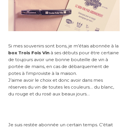
o
g
i
q
u
e
a
Si mes souvenirs sont bons, je m’étais abonnée à la
v
box Trois Fois Vin
à ses débuts pour être certaine
e
de toujours avoir une bonne bouteille de vin à
c
portée de mains, en cas de débarquement de
l
a
potes à l’improviste à la maison.
b
J’aime avoir le choix et donc avoir dans mes
o
réserves du vin de toutes les couleurs… du blanc,
x
du rouge et du rosé aux beaux jours…
T
r
o
i
s
Je suis restée abonnée un certain temps. C’était
F