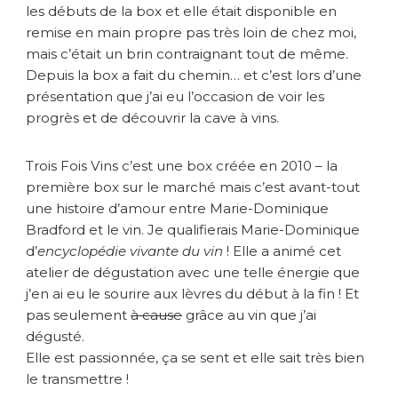
les débuts de la box et elle était disponible en
o
remise en main propre pas très loin de chez moi,
i
s
mais c’était un brin contraignant tout de même.
V
Depuis la box a fait du chemin… et c’est lors d’une
i
présentation que j’ai eu l’occasion de voir les
n
progrès et de découvrir la cave à vins.
Trois Fois Vins c’est une box créée en 2010 – la
première box sur le marché mais c’est avant-tout
une histoire d’amour entre Marie-Dominique
Bradford et le vin. Je qualifierais Marie-Dominique
d’
encyclopédie vivante du vin
! Elle a animé cet
atelier de dégustation avec une telle énergie que
j’en ai eu le sourire aux lèvres du début à la fin ! Et
pas seulement
à cause
grâce au vin que j’ai
dégusté.
Elle est passionnée, ça se sent et elle sait très bien
le transmettre !