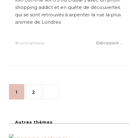
r
shopping addict et en quête de découvertes
s
qui se sont retrouvés à arpenter la rue la plus
…
animée de Londres.
Découvrir...
s
18 commentaires
u
r
{
L
o
n
d
P
r
P
P
1
2
e
s
a
}
a
a
S
g
h
o
g
Autres thèmes
g
p
i
p
i
e
e