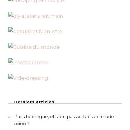
n
n
g
F
a
a
s
h
t
i
o
i
n
-
G
o
e
e
n
k
d
e
Derniers articles
s
Paris hors-ligne, et si on passait tous en mode
avion ?
p