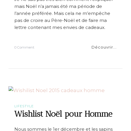
i
d
mais Noël n’a jamais été ma période de
e
n
l’année préférée. Mais cela ne m’empêche
n
pas de croire au Père-Noël et de faire ma
e
lettre contenant mes envies de cadeaux.
e
t
j
e
Découvrir...
o
0 Comment
l
n
e
W
r
i
e
s
s
h
t
l
e
i
!
s
t
N
o
LIFESTYLE
ë
Wishlist Noël pour Homme
l
p
o
Nous sommes le 1er décembre et les sapins