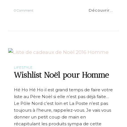
’
c
Découvrir...
o
0 Comment
l
n
o
M
c
e
k
s
!
i
d
é
e
s
c
a
LIFESTYLE
d
Wishlist Noël pour Homme
e
a
u
Hé Ho Hé Ho il est grand temps de faire votre
x
liste au Père Noël si elle n’est pas déjà faite…
p
o
Le Pôle Nord c’est loin et La Poste n’est pas
u
toujours à l’heure, rappelez-vous. Je vais vous
r
donner un petit coup de main en
N
o
récapitulant les produits sympa de cette