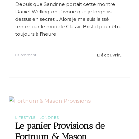
p
Depuis que Sandrine portait cette montre
o
Daniel Wellington, j’avoue que je lorgnais
u
r
dessus en secret… Alors je me suis laissé
H
tenter par le modèle Classic Bristol pour être
o
toujours à l’heure
m
m
e
Découvrir...
o
0 Comment
n
A
v
o
s
m
o
n
t
r
e
LIFESTYLE
LONDRES
s
Le panier Provisions de
!
J
Fortnum & Mason
-