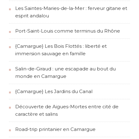
Les Saintes-Maries-de-la-Mer : ferveur gitane et
u
esprit andalou
b
Port-Saint-Louis comme terminus du Rhône
l
{Camargue} Les Bois Flottés : liberté et
i
immersion sauvage en famille
c
Salin-de-Giraud : une escapade au bout du
monde en Camargue
a
{Camargue} Les Jardins du Canal
t
Découverte de Aigues-Mortes entre cité de
i
caractère et salins
o
Road-trip printanier en Camargue