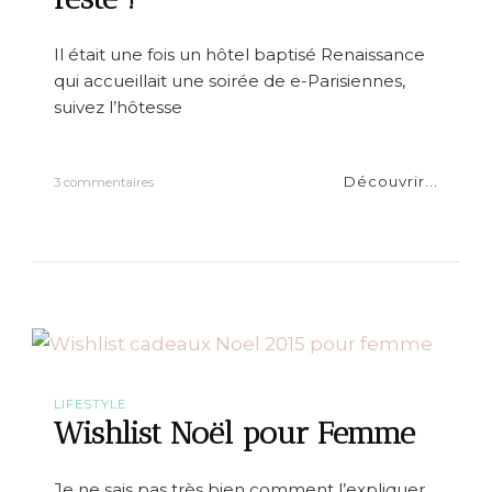
n
t
B
Il était une fois un hôtel baptisé Renaissance
o
qui accueillait une soirée de e-Parisiennes,
o
m
suivez l’hôtesse
B
o
o
Découvrir...
s
3 commentaires
m
u
–
r
d
J
e
e
s
s
t
u
i
i
n
s
a
e
t
-
i
P
o
LIFESTYLE
a
n
Wishlist Noël pour Femme
r
F
i
o
s
o
Je ne sais pas très bien comment l’expliquer