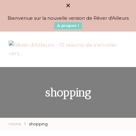
Bienvenue sur la nouvelle version de Rêver d'Ailleurs
A propos !
BLOG VOYAGES DEPUIS 2010
Rêver d'Ailleurs – 10
raisons de s'envoler vers…
shopping
Home
shopping