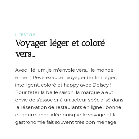
s
s
o
h
n
L
i
s
t
LIFESTYLE
}
Voyager léger et coloré
S
u
vers…
r
p
r
Avec Hélium, je m’envole vers… le monde
i
entier ! Rêve exaucé : voyager (enfin) léger,
s
e
intelligent, coloré et happy avec Delsey !
s
Pour fêter la belle saison, la marque a eut
p
envie de s’associer à un acteur spécialisé dans
o
u
la réservation de restaurants en ligne : bonne
r
et gourmande idée puisque le voyage et la
N
gastronomie fait souvent très bon ménage.
o
ë
l