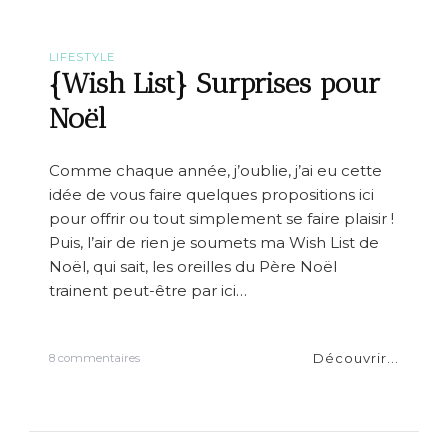
e
r
P
LIFESTYLE
r
{Wish List} Surprises pour
o
v
Noël
i
s
i
Comme chaque année, j’oublie, j’ai eu cette
o
idée de vous faire quelques propositions ici
n
s
pour offrir ou tout simplement se faire plaisir !
d
Puis, l’air de rien je soumets ma Wish List de
e
Noël, qui sait, les oreilles du Père Noël
F
o
trainent peut-être par ici…
r
t
n
Découvrir...
s
8 commentaires
u
u
m
r
&
{
M
W
a
i