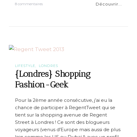
Découvrir...
s
8 commentaires
u
r
V
o
y
a
g
e
r
l
é
LIFESTYLE
LONDRES
g
{Londres} Shopping
e
r
Fashion-Geek
e
t
c
Pour la 2ème année consécutive, j’ai eu la
o
chance de participer à RegentTweet qui se
l
o
tient sur la shopping avenue de Regent
r
Street à Londres ! Ce sont des blogueurs
é
voyageurs (venus d’Europe mais aussi de plus
v
e
loin comme les US ou Dubaï !) avec un profil