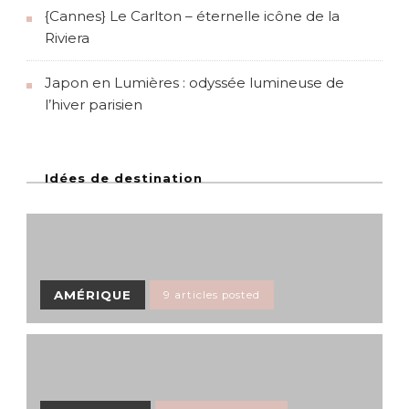
n
{Cannes} Le Carlton – éternelle icône de la
Riviera
s
Japon en Lumières : odyssée lumineuse de
l’hiver parisien
Idées de destination
AMÉRIQUE
9 articles posted