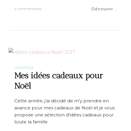
Découvrir...
s
4 commentaires
u
r
Q
u
e
l
l
e
h
e
u
LIFESTYLE
r
Mes idées cadeaux pour
e
e
Noël
s
t
-
Cette année, j’ai décidé de m’y prendre en
i
avance pour mes cadeaux de Noël et je vous
l
?
propose une sélection d’idées cadeaux pour
D
toute la famille
W
o