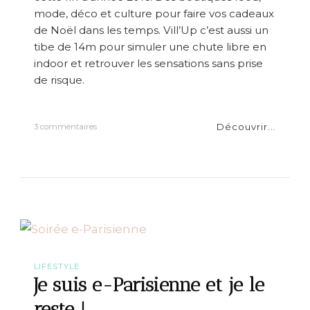
m
mode, déco et culture pour faire vos cadeaux
m
de Noël dans les temps. Vill’Up c’est aussi un
e
tibe de 14m pour simuler une chute libre en
indoor et retrouver les sensations sans prise
de risque.
Découvrir...
s
3 commentaires
u
r
V
i
l
l
’
u
p
d
e
LIFESTYLE
v
Je suis e-Parisienne et je le
i
e
reste !