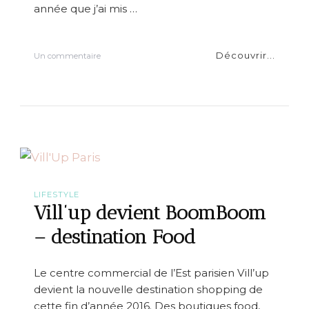
ë
année que j’ai mis …
l
Découvrir...
s
Un commentaire
u
r
W
i
s
h
l
i
s
t
N
LIFESTYLE
o
Vill’up devient BoomBoom
ë
l
– destination Food
p
o
u
Le centre commercial de l’Est parisien Vill’up
r
devient la nouvelle destination shopping de
H
o
cette fin d’année 2016. Des boutiques food,