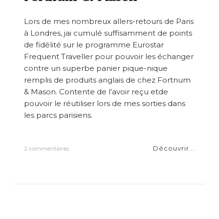
2
4
Lors de mes nombreux allers-retours de Paris
à Londres, jai cumulé suffisamment de points
de fidélité sur le programme Eurostar
Frequent Traveller pour pouvoir les échanger
contre un superbe panier pique-nique
remplis de produits anglais de chez Fortnum
& Mason. Contente de l’avoir reçu etde
pouvoir le réutiliser lors de mes sorties dans
les parcs parisiens.
Découvrir...
s
2 commentaires
u
r
L
e
p
a
n
i