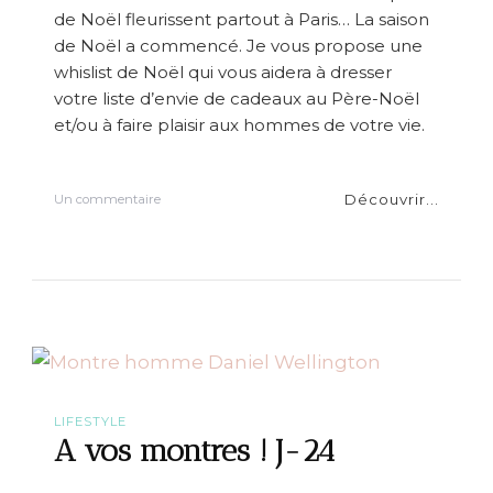
u
de Noël fleurissent partout à Paris… La saison
r
F
de Noël a commencé. Je vous propose une
e
whislist de Noël qui vous aidera à dresser
m
votre liste d’envie de cadeaux au Père-Noël
m
e
et/ou à faire plaisir aux hommes de votre vie.
Découvrir...
s
Un commentaire
u
r
W
i
s
h
l
i
s
t
N
LIFESTYLE
o
A vos montres ! J-24
ë
l