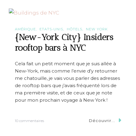
u
t
r
e
s
r
AMÉRIQUE
ETATS-UNIS
HÔTELS
NEW YORK
a
{New-York City} Insiders
i
s
rooftop bars à NYC
o
n
s
Cela fait un petit moment que je suis allée à
d
New-York, mais comme l’envie d’y retourner
e
s
me chatouille, je vais vous parler des adresses
’
de rooftop bars que j’avais fréquenté lors de
e
ma première visite, et de ceux que je note
n
v
pour mon prochain voyage à New York !
o
l
e
Découvrir...
s
10 commentaires
r
u
v
r
e