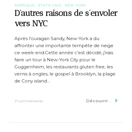
AMÉRIQUE
ETATS-UNIS
NEW YORK
D’autres raisons de s’envoler
vers NYC
Après l’ouragan Sandy, New-York a du
affronter une importante tempête de neige
ce week-end.Cette année c’est décidé, j’irais
faire un tour à New-York City pour le
Guggenheim, les restaurants gluten free, les
vernis à ongles, le gospel à Brooklyn, la plage
de Cony island…
Découvrir...
s
21 commentaires
u
r
D
’
a