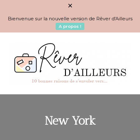
Bienvenue sur la nouvelle version de Rêver d'Ailleurs
A propos !
BLOG VOYAGES DEPUIS 2010
Rêver d'Ailleurs – 10
raisons de s'envoler vers…
New York