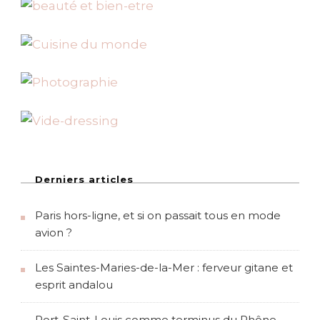
s
l
a
v
i
l
l
e
p
o
u
r
u
n
Derniers articles
c
o
Paris hors-ligne, et si on passait tous en mode
n
t
avion ?
e
n
Les Saintes-Maries-de-la-Mer : ferveur gitane et
u
l
esprit andalou
i
b
r
Port-Saint-Louis comme terminus du Rhône