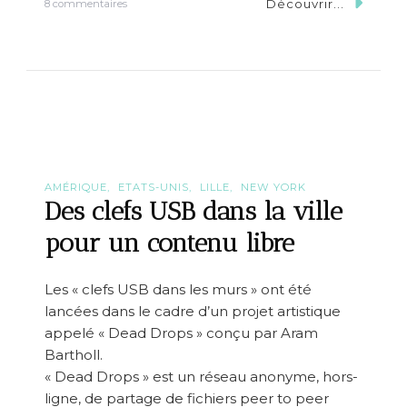
Découvrir...
s
8 commentaires
f
u
t
r
o
1
p
0
b
r
a
a
r
i
s
s
à
o
N
n
Y
s
C
AMÉRIQUE
ETATS-UNIS
LILLE
NEW YORK
d
Des clefs USB dans la ville
e
s
pour un contenu libre
’
e
n
Les « clefs USB dans les murs » ont été
v
lancées dans le cadre d’un projet artistique
o
l
appelé « Dead Drops » conçu par Aram
e
Bartholl.
r
« Dead Drops » est un réseau anonyme, hors-
v
e
ligne, de partage de fichiers peer to peer