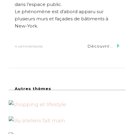
r
dans l’espace public.
s
Le phénomène est d’abord apparu sur
N
e
plusieurs murs et façades de bâtiments à
w
New-York.
-
Y
o
r
Découvrir...
s
4 commentaires
k
u
r
D
e
s
c
l
Autres thèmes
e
f
s
U
S
B
d
a
n