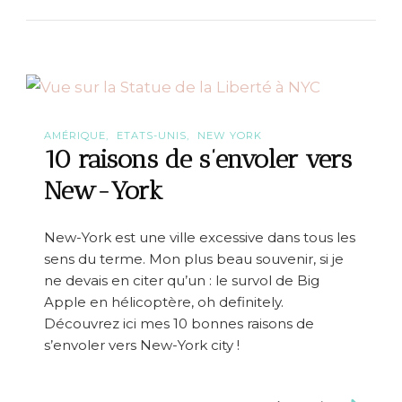
{
r
N
s
e
N
w
Y
-
C
Y
o
r
k
AMÉRIQUE
ETATS-UNIS
NEW YORK
C
10 raisons de s’envoler vers
i
t
New-York
y
}
I
New-York est une ville excessive dans tous les
n
sens du terme. Mon plus beau souvenir, si je
s
i
ne devais en citer qu’un : le survol de Big
d
Apple en hélicoptère, oh definitely.
e
Découvrez ici mes 10 bonnes raisons de
r
s
s’envoler vers New-York city !
r
o
o