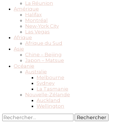
La Réunion
Amérique
Halifax
Montréal
New-York City
Las Vegas
Afrique
Afrique du Sud
Asie
Chine – Beijing
Japon – Matsue
Océanie
Australie
Melbourne
Sydney
La Tasmanie
Nouvelle-Zélande
Auckland
Wellington
Rechercher :