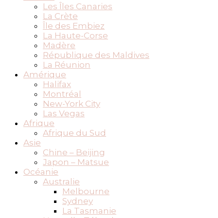
Les Îles Canaries
La Crète
Île des Embiez
La Haute-Corse
Madère
République des Maldives
La Réunion
Amérique
Halifax
Montréal
New-York City
Las Vegas
Afrique
Afrique du Sud
Asie
Chine – Beijing
Japon – Matsue
Océanie
Australie
Melbourne
Sydney
La Tasmanie