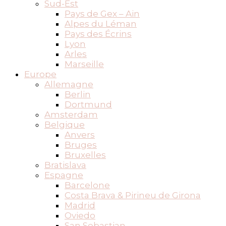
Sud-Est
Pays de Gex – Ain
Alpes du Léman
Pays des Écrins
Lyon
Arles
Marseille
Europe
Allemagne
Berlin
Dortmund
Amsterdam
Belgique
Anvers
Bruges
Bruxelles
Bratislava
Espagne
Barcelone
Costa Brava & Pirineu de Girona
Madrid
Oviedo
San Sebastian