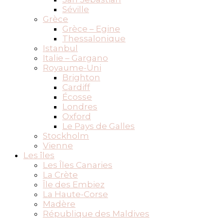
Séville
Grèce
Grèce – Egine
Thessalonique
Istanbul
Italie – Gargano
Royaume-Uni
Brighton
Cardiff
Écosse
Londres
Oxford
Le Pays de Galles
Stockholm
Vienne
Les îles
Les Îles Canaries
La Crète
Île des Embiez
La Haute-Corse
Madère
République des Maldives