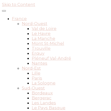
Skip to Content
France
Nord-Ouest
Val de Loire
Le Havre
La Manche
Mont St-Michel
Trouville
Erquy
Pléneuf Val-André
Nantes
Nord-Est
Lille
Paris
La Sologne
Sud-Ouest
Bordeaux
Bergerac
Les Landes
Le Pays Basque