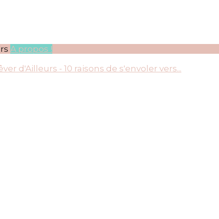
rs
A propos !
 de s'envoler vers…