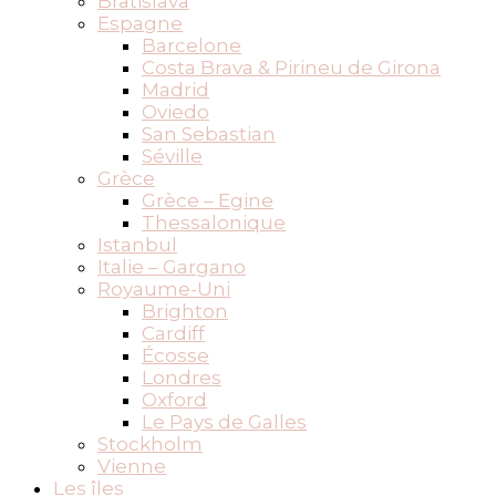
Bratislava
Espagne
Barcelone
Costa Brava & Pirineu de Girona
Madrid
Oviedo
San Sebastian
Séville
Grèce
Grèce – Egine
Thessalonique
Istanbul
Italie – Gargano
Royaume-Uni
Brighton
Cardiff
Écosse
Londres
Oxford
Le Pays de Galles
Stockholm
Vienne
Les îles