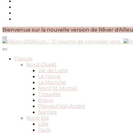
Bienvenue sur la nouvelle version de Rêver d'Ailleu
BLOG VOYAGES DEPUIS 2010
Rêver d'Ailleurs – 10 raisons
France
Nord-Ouest
Val de Loire
Le Havre
La Manche
Mont St-Michel
Trouville
Erquy
Pléneuf Val-André
Nantes
Nord-Est
Lille
Paris